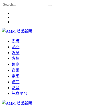
即時
熱門
娛樂
專欄
追劇
音樂
電影
時尚
影音
訊息平台