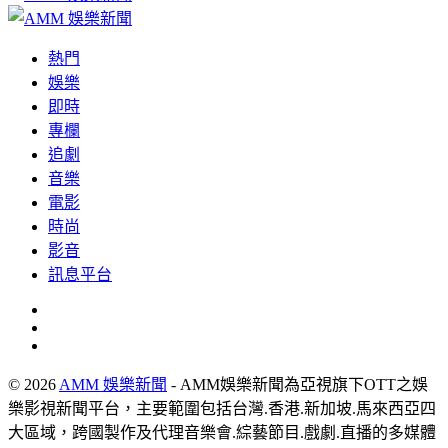
熱門
娛樂
即時
專欄
追劇
音樂
電影
時尚
影音
訊息平台
© 2026
AMM 娛樂新聞
- AMM娛樂新聞為亞視旗下OTT之娛
樂影視新聞平台，主要範圍包括台灣.香港.新加坡.馬來西亞四
大區域，跨國製作及代理音樂會.綜藝節目.戲劇.直播的多媒體