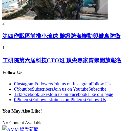
2
第四作戰區前推小琉球 驗證跨海機動與離島防衛
1
工研院第六屆科技CTO班 頂尖專家齊聚開放報名
Follow Us
0
Instagram
Followers
Join us on Instagram
Follow Us
0
Youtube
Subscribers
Join us on Youtube
Subscribe
12k
Facebook
Likes
Join us on Facebook
Like our page
0
Pinterest
Followers
Join us on Pinterest
Follow Us
You May Also Like!
No Content Available