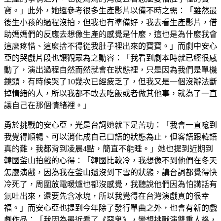
寶。」此外，她還參考很多生產影片以備不時之需：「雖然最
後生小孩的過程沒拍，但我也有準備好，我去看生產影片，借
助媽媽們的反應去想像生產的感覺是什麼，這也是為什麼我會
這麼疼惜、這麼捨不得從我肚子裡出來的寶寶。」而劇中安心
亞的哭戲片段也讓觀眾為之動容：「我看到劇本時就已經很感
動了，演出過程自然而然就會在狀態裡，只是因為我們是單機
鏡頭，有時候哭了10幾次已經疲乏了，但我又是一個沒辦法斷
掉情緒的人，所以我都不敢去吃飯或者做其他事，就為了一直
讓自己在那個情緒裡。」
勇於挑戰的安心亞，光是台詞她就下足苦功：「我會一直唸到
我覺得順暢、可以消化成自己口語的狀態為止，但客語跟韓語
真的難，我都背到凌晨4點，簡直不能睡。」她也提到近期到
韓國釜山拍戲的心得：「韓國比較冷，我想像不到他們在冬天
怎麼演戲，因為我在釜山還沒到下雪的狀態，講台詞都覺得快
冷死了，周圍放電暖爐也都沒感覺，我聽說他們因為怕講話有
氣吐出來，還要先含冰塊，所以我覺得在台灣演戲真的很幸
福。」而安心亞也提到今年除了發行單曲之外，也會有新的戲
劇作品：「我因為最近看了《惡鬼》，蠻想挑戰演雙重人格，