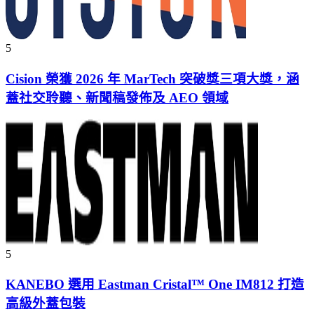
5
Cision 榮獲 2026 年 MarTech 突破獎三項大獎，涵
蓋社交聆聽、新聞稿發佈及 AEO 領域
5
KANEBO 選用 Eastman Cristal™ One IM812 打造
高級外蓋包裝