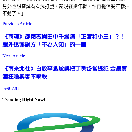
另外也想嘗試看看武打戲，趁現在還年輕，怕再拖個幾年就拍
不動了。」
Previous Article
《商魂》邵雨薇與田中千繪演「正宮和小三」？！
戲外透露對方「不為人知」的一面
Next Article
《南來北往》白敬亭尷尬誤把丁勇岱當逃犯 金晨賣
酒狂嗆奧客不嘴軟
be90728
Trending Right Now!