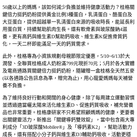
50歲以上的媽媽，該如何減少負擔並維持健康活動力？桂格關
鍵倍力挺鈣奶粉提供黃金比例3種蛋白，乳清蛋白、酪蛋白及
大豆蛋白，提供超越單一乳清蛋白來源的吸收時長，能延長利
用蛋白質，持續幫助肌肉生長。還有軟骨素與玻尿酸鈉4滋
養，更有高鈣與維生素D幫助鈣吸收、維生素K促進骨質鈣
化，一天二杯即能滿足一天的鈣質需求。
此外，桂格專為小資族規劃母親節限定優惠，5/10~6/13於大
潤發、全聯買桂格成人奶粉滿799元現折70元；5月於各大實體
及電商通路買關鍵倍力挺鈣奶粉，隨罐贈一盒桂格全天然五麥
(以各通路公告訊息為準，贈完為止)，用心寵愛媽媽每天補營
養不負擔。
為了維持良好行動和開闊的身心健康，除了每周建立運動習慣
並透過適當曬太陽來活化維生素D、促進鈣質吸收，補充營養
品也非常重要。桂格康研家不只希望照顧媽媽的健康，更要養
出關鍵靈活力，新推出「關鍵導鈣雙效錠」，當中包含兩大專
利成分「3D玻尿酸Mobilee®」及「導鈣素K2」，幫助活動力
成長，還有搭配小分子鈣與維生素D3輔助鈣吸收，活動更穩