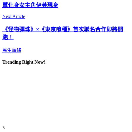
慧化身女主角伊芙現身
Next Article
《怪物彈珠》×《東京喰種》首次聯名合作即將開
跑！
民生頭條
Trending Right Now!
5