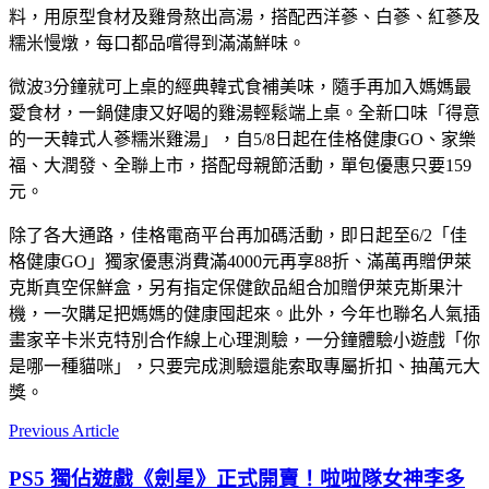
料，用原型食材及雞骨熬出高湯，搭配西洋蔘、白蔘、紅蔘及
糯米慢燉，每口都品嚐得到滿滿鮮味。
微波3分鐘就可上桌的經典韓式食補美味，隨手再加入媽媽最
愛食材，一鍋健康又好喝的雞湯輕鬆端上桌。全新口味「得意
的一天韓式人蔘糯米雞湯」，自5/8日起在佳格健康GO、家樂
福、大潤發、全聯上市，搭配母親節活動，單包優惠只要159
元。
除了各大通路，佳格電商平台再加碼活動，即日起至6/2「佳
格健康GO」獨家優惠消費滿4000元再享88折、滿萬再贈伊萊
克斯真空保鮮盒，另有指定保健飲品組合加贈伊萊克斯果汁
機，一次購足把媽媽的健康囤起來。此外，今年也聯名人氣插
畫家辛卡米克特別合作線上心理測驗，一分鐘體驗小遊戲「你
是哪一種貓咪」，只要完成測驗還能索取專屬折扣、抽萬元大
獎。
Previous Article
PS5 獨佔遊戲《劍星》正式開賣！啦啦隊女神李多