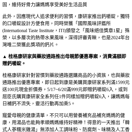
固，維持好骨力讓媽媽享受美好生活品質
此外，因應現代人追求便利的習慣，康研家推出鈣嚼錠，獨特
的口嚼錠設計方便食用，同時榮獲「國際風味評鑑所
(International Taste Institute，ITI)頒發之「風味絕佳獎章1星」殊
榮，以多層次的熱帶水果風味，深得評審青睞，也是2024年台
灣唯二榮獲此獎項的鈣片。
▲ 桂格康研家與藥妝通路推出母親節優惠專案，消費滿額即
贈鈣嚼錠。
桂格康研家針對習慣到藥妝通路選購商品的小資族，也與藥妝
通路推出優惠專案，即日起到康是美購買康研家系列滿1599元
送100元現金折價券，5/17~6/20滿999元即贈鈣嚼錠6入，或到
屈臣氏購買康研家全系列任1件同樣加贈鈣嚼錠6入，讓媽媽每
日補鈣不流失，靈活行動再加乘5。
寵愛母親的健康清單，不只可以用營養補充品補充媽媽的健
康，用湯品也能夠孝順媽媽維持好精神！得意的一天推出「韓
式人蔘糯米雞湯」無添加人工調味粉、防腐劑、味精及人工香