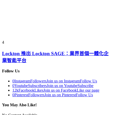
4
Lockton 推出 Lockton SAGE：業界首個一體化企
業智能平台
Follow Us
0
Instagram
Followers
Join us on Instagram
Follow Us
0
Youtube
Subscribers
Join us on Youtube
Subscribe
12k
Facebook
Likes
Join us on Facebook
Like our page
0
Pinterest
Followers
Join us on Pinterest
Follow Us
You May Also Like!