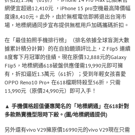
網便宜超過12,410元 ，iPhone 15 pro空機最高降價幅
度達8,410元。此外，由於無框電信即將退出台灣市
場，地標網通同步宣布提供無框用戶加碼攜碼折扣。
在「最佳拍照手機排行榜」（排名依據全球盲測大數
據累計積分計算）的在自拍鏡頭評比上，Z Flip5 連續
8度奪下月冠軍的佳績。現在原價32,888元的Galaxy
Flip5，地標網通618破盤供應僅需19,990元即可擁
有，折扣逼近1.3萬元（61折）；受到年輕女孩喜愛
OPPO Reno10 Pro+ 在618檔期特殺至56折，只需
13,990元（原價24,990元）即可入手！
▲ 手機價格超值優惠聞名的「地標網通」在618針對
多款熱賣機型限時下殺。(圖/地標網通提供)
另外還有vivo V29擁原價16990元的vivo V29現在只需