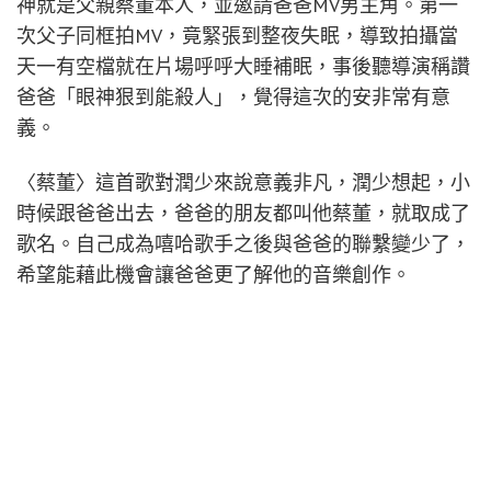
神就是父親蔡董本人，並邀請爸爸MV男主角。第一
次父子同框拍MV，竟緊張到整夜失眠，導致拍攝當
天一有空檔就在片場呼呼大睡補眠，事後聽導演稱讚
爸爸「眼神狠到能殺人」，覺得這次的安非常有意
義。
〈蔡董〉這首歌對潤少來說意義非凡，潤少想起，小
時候跟爸爸出去，爸爸的朋友都叫他蔡董，就取成了
歌名。自己成為嘻哈歌手之後與爸爸的聯繫變少了，
希望能藉此機會讓爸爸更了解他的音樂創作。