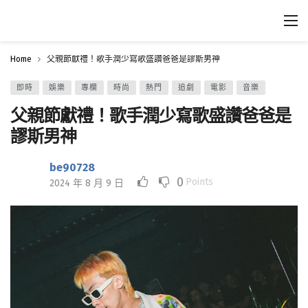
Home
父親節獻禮！歌手潤少寫歌盛讚爸爸是謬斯男神
即時
娛樂
專欄
時尚
熱門
追劇
電影
音樂
父親節獻禮！歌手潤少寫歌盛讚爸爸是
謬斯男神
be90728
0
Points
2024 年 8 月 9 日