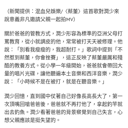
（新聞提供：混血兒娛樂/〈蔡董〉這首歌對潤少來
說意義非凡邀請父親一起拍MV）
關於爸爸的管教方式，潤少形容為標準的亞洲父母打
罵教育，從小就調皮的他，常常被打天天被修理。他
說：「別看我瘦瘦的，我超耐打。」歌詞中提到「不
然惹到蔡董，你會挫賽」，這正反映了蔡董嚴厲和殘
酷的教養方式。從小學一年級開始，爸爸就會帶回大
量的唱片光碟，讓他聽遍本土音樂和西洋音樂，潤少
說：「小時候不是在被打，就是在聽音樂。」
潤少回憶，直到國中仗著自己好像長高長大了，第一
次頂嘴回嗆爸爸後，爸爸就不再打他了，拿起釣竿就
出去釣魚。潤少看著爸爸的背景察覺到自己失言，心
想父親應該是挺失望的。