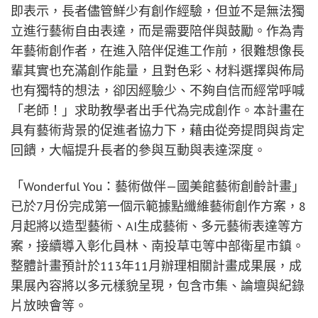
即表示，長者儘管鮮少有創作經驗，但並不是無法獨
立進行藝術自由表達，而是需要陪伴與鼓勵。作為青
年藝術創作者，在進入陪伴促進工作前，很難想像長
輩其實也充滿創作能量，且對色彩、材料選擇與佈局
也有獨特的想法，卻因經驗少、不夠自信而經常呼喊
「老師！」求助教學者出手代為完成創作。本計畫在
具有藝術背景的促進者協力下，藉由從旁提問與肯定
回饋，大幅提升長者的參與互動與表達深度。
「Wonderful You：藝術做伴—國美館藝術創齡計畫」
已於7月份完成第一個示範據點纖維藝術創作方案，8
月起將以造型藝術、AI生成藝術、多元藝術表達等方
案，接續導入彰化員林、南投草屯等中部衛星市鎮。
整體計畫預計於113年11月辦理相關計畫成果展，成
果展內容將以多元樣貌呈現，包含市集、論壇與紀錄
片放映會等。