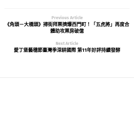
Previous Article
《角頭－大橋頭》掃街拜票擠爆西門町！「五虎將」再度合
體助攻票房破億
Next Article
愛丁堡藝穗節臺灣季深耕國際 第11年好評持續發酵