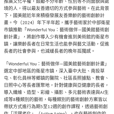
推廣文化平權，鼓勵不分年齡、性別等不同面貌與處
境的人，得以最友善適切的方式參與藝術。在此背景
下，國美館近年來積極發展友善樂齡的藝術創齡計
畫。今（2024）年下半年起，攜手藝術家於中部衛星
市鎮推動「Wonderful You：藝術做伴—國美館藝術創
齡計畫」，將創作導入少有機會進到美術館的衛星市
鎮，讓樂齡長者在日常生活也能參與藝文活動，促進
長者的社會參與，也減緩長者的晚年孤獨感。
「Wonderful You：藝術做伴—國美館藝術創齡計畫」
選定中部地區的衛星市鎮，深入臺中大肚、南投草
屯、彰化員林等鄉鎮的醫院、社區長照據點、教會、
日照中心等長者匯聚地，針對健康與亞健康的長者，
導入纖維、造型、彩繪、攝影、多元藝術表達與AI生
成等8種類別的藝術，每種類別的藝術創齡方案皆以
帶狀方式進行為期5至12週的創作課程，透過藝術創
作「活躍老化」（Active Aging），也在藝術創作的