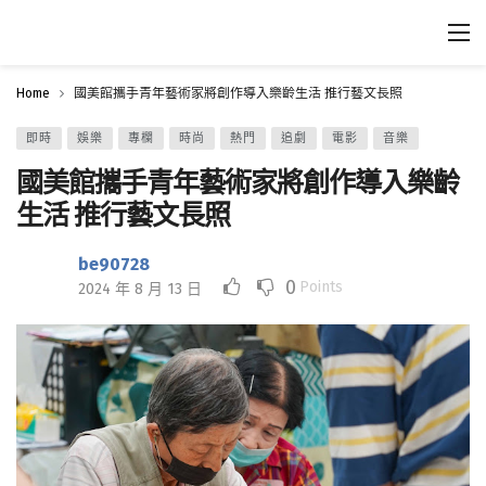
Home
國美館攜手青年藝術家將創作導入樂齡生活 推行藝文長照
即時
娛樂
專欄
時尚
熱門
追劇
電影
音樂
國美館攜手青年藝術家將創作導入樂齡
生活 推行藝文長照
be90728
0
Points
2024 年 8 月 13 日