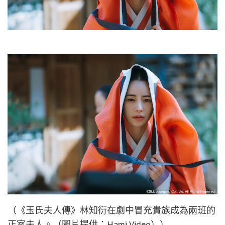
（《玉氏夫人傳》林知衍在劇中冒充貴族成為兩班的
正室夫人。（圖片提供：Hami Video））