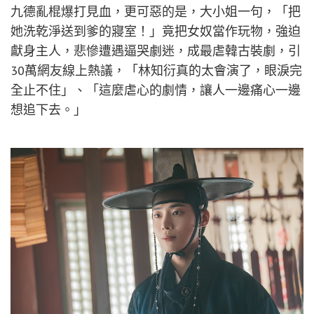
九德亂棍爆打見血，更可惡的是，大小姐一句，「把
她洗乾淨送到爹的寢室！」竟把女奴當作玩物，強迫
獻身主人，悲慘遭遇逼哭劇迷，成最虐韓古裝劇，引
30萬網友線上熱議，「林知衍真的太會演了，眼淚完
全止不住」、「這麼虐心的劇情，讓人一邊痛心一邊
想追下去。」