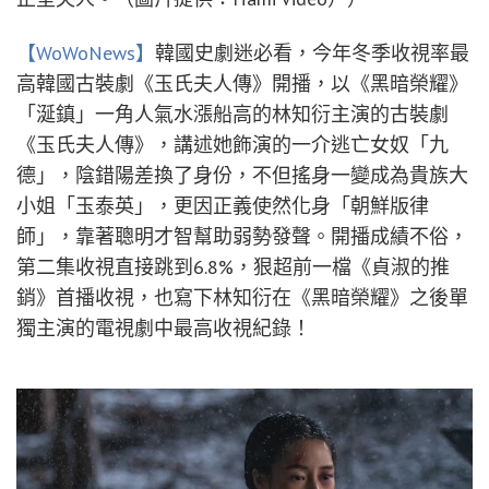
【WoWoNews】
韓國史劇迷必看，今年冬季收視率最
高韓國古裝劇《玉氏夫人傳》開播，以《黑暗榮耀》
「涎鎮」一角人氣水漲船高的林知衍主演的古裝劇
《玉氏夫人傳》，講述她飾演的一介逃亡女奴「九
德」，陰錯陽差換了身份，不但搖身一變成為貴族大
小姐「玉泰英」，更因正義使然化身「朝鮮版律
師」，靠著聰明才智幫助弱勢發聲。開播成績不俗，
第二集收視直接跳到6.8%，狠超前一檔《貞淑的推
銷》首播收視，也寫下林知衍在《黑暗榮耀》之後單
獨主演的電視劇中最高收視紀錄！