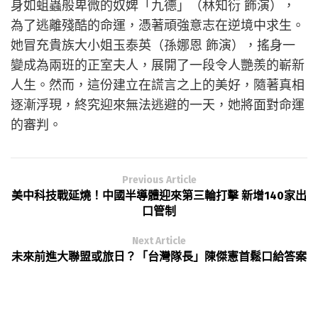
身如蛆蟲般卑微的奴婢「九德」（林知衍 飾演），
為了逃離殘酷的命運，憑著頑強意志在逆境中求生。
她冒充貴族大小姐玉泰英（孫娜恩 飾演），搖身一
變成為兩班的正室夫人，展開了一段令人艷羨的嶄新
人生。然而，這份建立在謊言之上的美好，隨著真相
逐漸浮現，終究迎來無法逃避的一天，她將面對命運
的審判。
Previous Article
美中科技戰延燒！中國半導體迎來第三輪打擊 新增140家出
口管制
Next Article
未來前進大聯盟或旅日？「台灣隊長」陳傑憲首鬆口給答案