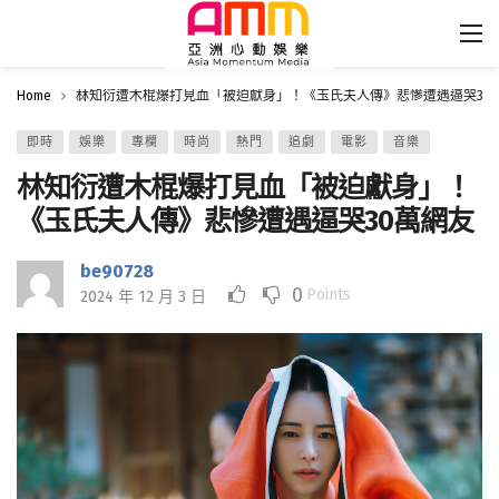
Home
林知衍遭木棍爆打見血「被迫獻身」！《玉氏夫人傳》悲慘遭遇逼哭30
即時
娛樂
專欄
時尚
熱門
追劇
電影
音樂
林知衍遭木棍爆打見血「被迫獻身」！
《玉氏夫人傳》悲慘遭遇逼哭30萬網友
be90728
0
Points
2024 年 12 月 3 日