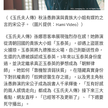
（《玉氏夫人傳》秋泳愚飾演與貴族大小姐有媒妁之
言的宋公子。（圖片提供：Hami Video））
《玉氏夫人傳》孫娜恩客串展現強烈存在感！她飾演
從清朝回國的貴族大小姐「玉泰英」，卻遇上盜匪放
火擄掠，玉泰英將九德推出火場，自己則斷送性命，
生還的九德被誤認成玉泰英，3年來以玉泰英身份度
過，並決定繼承真正玉泰英的夢想成為「朝鮮律
師」。她如何「靠機智濟弱扶貧」，在隱藏真實身份
下對抗權貴的「奴婢逆襲生存之道」，以及男主角秋
泳愚飾演的宋公子成為說書人千承輝後，「互有好感
的兩人感情走向」都成為《玉氏夫人傳》接下來三大
看點，網友直呼，「已經等不及更新了」、「下週要
死守播出」。