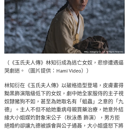
（《玉氏夫人傳》林知衍成為逃亡女奴，悲慘遭遇逼
哭劇迷。（圖片提供：Hami Video））
林知衍在《玉氏夫人傳》以破格造型登場，皮膚畫得
黝黑飾演階級低下的女奴，劇中她全家服侍的主子視
奴隸豬狗不如，甚至為她取名有「蛆蟲」之意的「九
德」。主人不但不給她重病母親買藥治療，她意外結
緣大小姐媒妁對象宋公子（秋泳愚 飾演），男方拒
絕婚約卻讓九德被誤會與公子通姦，大小姐盛怒下將