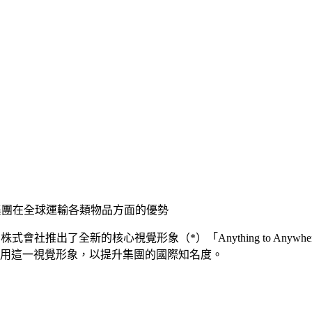
示了NX集團在全球運輸各類物品方面的優勢
INGS株式會社推出了全新的核心視覺形象（*）「Anything to Anyw
採用這一視覺形象，
以提升
集團的國際知名度。