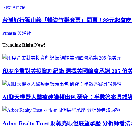
Next Article
台灣好行獅山線「暢遊竹縣套票」開賣！99元起有
Prnasia 美通社
Trending Right Now!
印度企業對美投資創紀錄 選擇美國峰會承諾 205 億
AI聊天機器人醫療建議頻出包 研究：半數答案具誤
Arbor Realty Trust 財報亮眼但展望承壓 分析師看