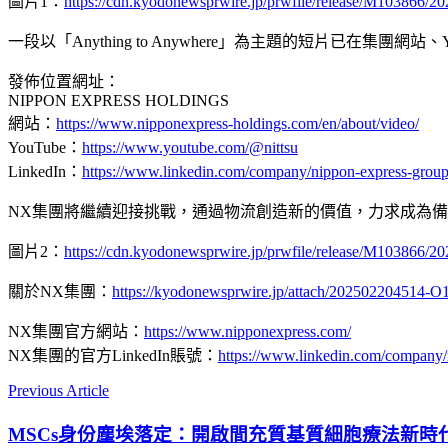
圖片1：
https://cdn.kyodonewsprwire.jp/prwfile/release/M103866
一段以「Anything to Anywhere」為主題的短片已在集團網站
發佈位置網址：
NIPPON EXPRESS HOLDINGS
網站：
https://www.nipponexpress-holdings.com/en/about/video/
YouTube：
https://www.youtube.com/@nittsu
LinkedIn：
https://www.linkedin.com/company/nippon-express-group
NX集團將繼續迎接挑戰，通過物流創造新的價值，力求成為
圖片2：
https://cdn.kyodonewsprwire.jp/prwfile/release/M103866
關於NX集團：
https://kyodonewsprwire.jp/attach/202502204514
NX集團官方網站：
https://www.nipponexpress.com/
NX集團的官方LinkedIn賬號：
https://www.linkedin.com/company/
Previous Article
MSCs身份塵埃落定：開啟間充質基質細胞療法新時