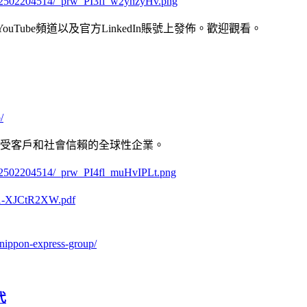
/202502204514/_prw_PI3fl_w2ynzyHv.png
、YouTube頻道以及官方LinkedIn賬號上發佈。歡迎觀看。
/
備受客戶和社會信賴的全球性企業。
/202502204514/_prw_PI4fl_muHvIPLt.png
-O1-XJCtR2XW.pdf
nippon-express-group/
代