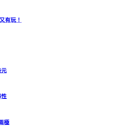
吃又有玩！
美元
導性
法兩極