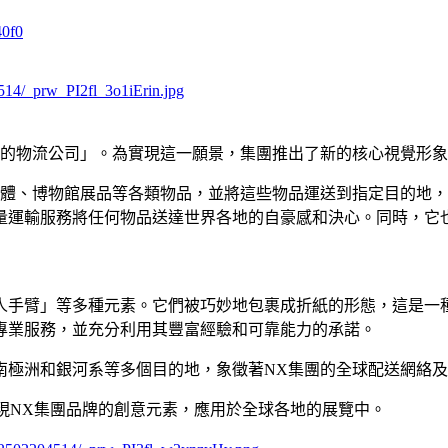
40f0
514/_prw_PI2fl_3o1iErin.jpg
公司」。為實現這一願景，集團推出了新的核心視覺形象「Anythi
半導體、博物館展品等各類物品，並將這些物品運送到指定目的地
服務將任何物品送達世界各地的自豪感和決心。同時，它也體現了NX
人手臂」等多種元素。它們被巧妙地包裹成折紙的形態，這是一
專業服務，並充分利用其豐富經驗和可靠能力的承諾。
南極洲和銀河系等多個目的地，象徵著NX集團的全球配送網絡
」將作為體現NX集團品牌的創意元素，應用於全球各地的展覽中。