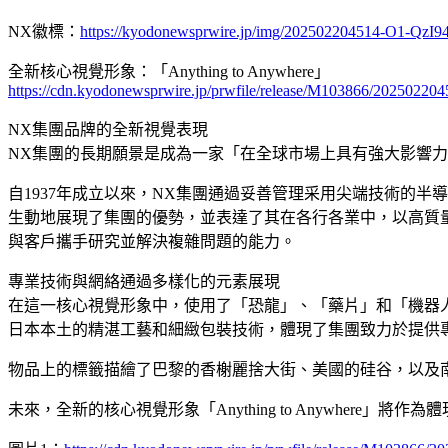
NX徽標：
https://kyodonewsprwire.jp/img/202502204514-O1-QzI9
全新核心視覺形象：「Anything to Anywhere」
https://cdn.kyodonewsprwire.jp/prwfile/release/M103866/202502204
NX集團品牌的全新視覺表現
NX集團的長期願景是成為一家「在全球市場上具有強大影響力的物流
自1937年成立以來，NX集團通過妥善管理采用尖端技術的
生動地展現了集團的優勢，並表達了其在各行各業中，以高質量運輸
與客戶攜手研究並解決複雜問題的能力。
專業技術與網絡通過多樣化的元素展現
在這一核心視覺形象中，使用了「恐龍」、「藥片」和「機器
日本本土的精湛工藝和細緻包裝技術，體現了集團致力於提供
物品上的標籤描繪了巴黎的香榭麗捨大街、美國的硅谷，以及
未來，全新的核心視覺形象「Anything to Anywhere