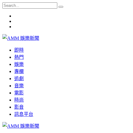
即時
熱門
娛樂
專欄
追劇
音樂
電影
時尚
影音
訊息平台