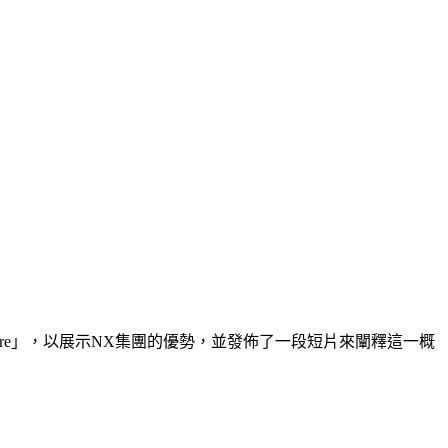
here」，以展示
NX集團的優勢
，並發佈了一段短片來闡釋這一概