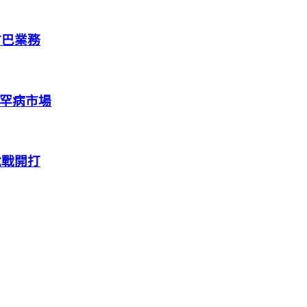
古巴業務
攻美國罕病市場
稅戰開打