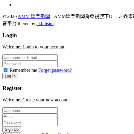
© 2026
AMM 娛樂新聞
- AMM娛樂新聞為亞視旗下OTT之娛
音平台 theme by
akbilisim
.
Login
Welcome, Login to your account.
Remember me
Forget password?
Register
Welcome, Create your new account