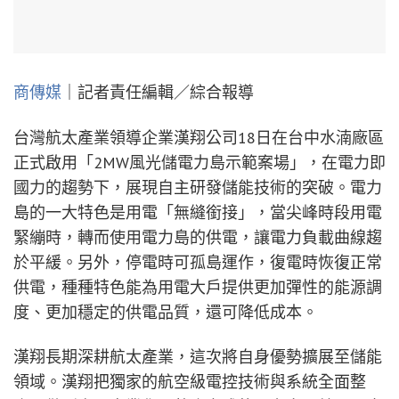
商傳媒
｜記者責任編輯／綜合報導
台灣航太產業領導企業漢翔公司18日在台中水湳廠區
正式啟用「2MW風光儲電力島示範案場」，在電力即
國力的趨勢下，展現自主研發儲能技術的突破。電力
島的一大特色是用電「無縫銜接」，當尖峰時段用電
緊繃時，轉而使用電力島的供電，讓電力負載曲線趨
於平緩。另外，停電時可孤島運作，復電時恢復正常
供電，種種特色能為用電大戶提供更加彈性的能源調
度、更加穩定的供電品質，還可降低成本。
漢翔長期深耕航太產業，這次將自身優勢擴展至儲能
領域。漢翔把獨家的航空級電控技術與系統全面整