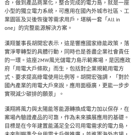
合，做到產品商業化，整合完成的電力島，就是一座
小型的獨立電力系統，可應用在國內外城市社區、工
業園區及災後恢復等需求用戶，堪稱一套「All in
one」的完整能源解決方案。
漢翔董事長胡開宏表示，這是響應國家綠能政策，落
實淨零轉型的具體行動，同時也是善盡企業社會責任
的一環。這座2MW風光儲電力島示範案場，是因應政
府「用電大戶條款」而生，包括對企業規範用電方
式、要求提高綠電使用比例等。胡開宏強調，「對於
國內產業的用電大戶來說，應用面極廣，更能一步步
實現減少碳排的願景」。
漢翔將風力與太陽能等能源轉換成電力加以保存，在
案場內驗證產品的可靠，作為未來擴展應用的基礎。
目標是在今年建置能滿足全公司用電需求的電力島，
未來則瞄準全台用電大戶做推廣，並進軍海外市場，