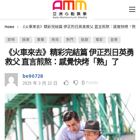
Home
《火車來去》精彩完結篇 伊正烈日英勇救父 直言煎熬：感覺快烤「熟」
即時
娛樂
專欄
時尚
熱門
追劇
電影
音樂
《火車來去》精彩完結篇 伊正烈日英勇
救父 直言煎熬：感覺快烤「熟」了
be90728
0
Points
2025 年 3 月 22 日