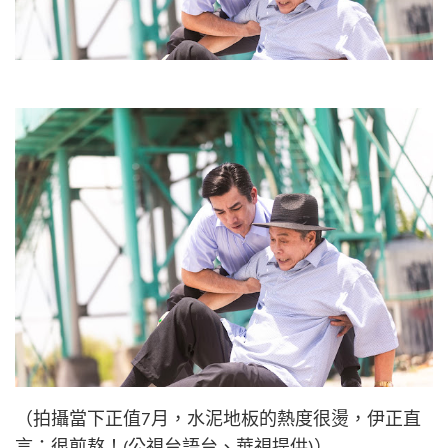
（拍攝當下正值7月，水泥地板的熱度很燙，伊正直
言：很煎熬！(公視台語台、華視提供)）