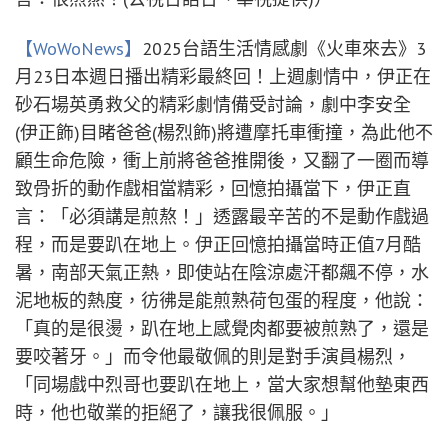
【WoWoNews】
2025台語生活情感劇《火車來去》3
月23日本週日播出精彩最終回！上週劇情中，伊正在
砂石場英勇救父的精彩劇情備受討論，劇中李安全
(伊正飾)目睹爸爸(楊烈飾)將遭摩托車衝撞，為此他不
顧生命危險，衝上前將爸爸推開後，又翻了一圈而導
致骨折的動作戲相當精彩，回憶拍攝當下，伊正直
言：「必須講是煎熬！」透露最辛苦的不是動作戲過
程，而是要趴在地上。伊正回憶拍攝當時正值7月酷
暑，南部天氣正熱，即使站在陰涼處汗都飆不停，水
泥地板的熱度，彷彿是能煎熟荷包蛋的程度，他說：
「真的是很燙，趴在地上感覺肉都要被煎熟了，還是
要咬著牙。」而令他最敬佩的則是對手演員楊烈，
「同場戲中烈哥也要趴在地上，當大家想幫他墊東西
時，他也敬業的拒絕了，讓我很佩服。」