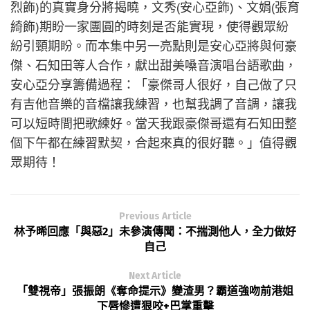
烈飾)的真實身分將揭曉，文秀(安心亞飾)、文娟(張育
綺飾)期盼一家團圓的時刻是否能實現，使得觀眾紛
紛引頸期盼。而本集中另一亮點則是安心亞將與何豪
傑、石知田等人合作，獻出甜美嗓音演唱台語歌曲，
安心亞分享籌備過程：「豪傑哥人很好，自己做了只
有吉他音樂的音檔讓我練習，也幫我調了音調，讓我
可以短時間把歌練好。當天我跟豪傑哥還有石知田整
個下午都在練習默契，合起來真的很好聽。」值得觀
眾期待！
Previous Article
林予晞回應「與惡2」未參演傳聞：不揣測他人，全力做好
自己
Next Article
「雙視帝」張振朗《奪命提示》變渣男？霸道強吻前港姐
下唇慘遭狠咬+巴掌重擊