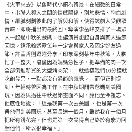
《火車來去》以舊時代小鎮為背景，在細微的日常
中，串聯人與人之間的情感關係，別於悲情、狗血劇
情，細膩刻劃彼此的了解與和解，使得該劇大受觀眾
青睞，即將播出的最終回，導演李岳峰安排了一場眾
人一起過中秋的戲碼，也讓演員想起自身與家人過節
回憶。鍾承翰透露每年一定會與家人及固定好友過
節，許孟哲則逗趣分享，印象深刻某年中秋節，大夥
忙了一整天，最後因為媽媽急性子，把準備的肉一次
全部倒進新買的大型烤肉架，「就這樣我們10分鐘就
吃飽發呆，一點都沒有過節的感覺。」而伊正則提
到，年輕時曾因為工作，在中秋期間帶爸媽到美國
玩，因為與過往中秋過節畫面不同，讓他至今難忘。
他感性地說：「這是我第一次去美國 ，也是第一次
帶他們到美國玩，甚至長達一個月，雖然我在一個月
把所有錢花完，但也是第一次覺得自己終於有能力回
饋他們，所以很幸福。」