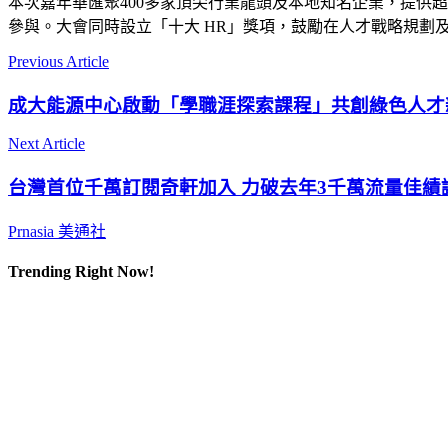
本次
嘉年華匯聚400多家頂尖行業龍頭及本地知名企業，提供
參與。大會同時設立「十大 HR」獎項，鼓勵在人才戰略規劃
Previous Article
成大能源中心啟動「學職涯探索課程」共創綠色人才
Next Article
台灣首位千萬訂閱奇軒加入 力破去年3千萬流量佳績
Prnasia 美通社
Trending Right Now!