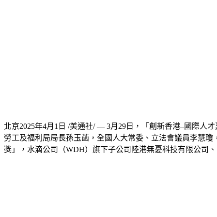
北京
2025年4月1日
/美通社/ — 3月29日，
「
創新香港
–
國際人才嘉
勞工及福利局局長孫玉菡，全國人大常委、立法會議員李慧瓊
獎」，水滴公司（WDH）旗下子公司陸港無憂科技有限公司