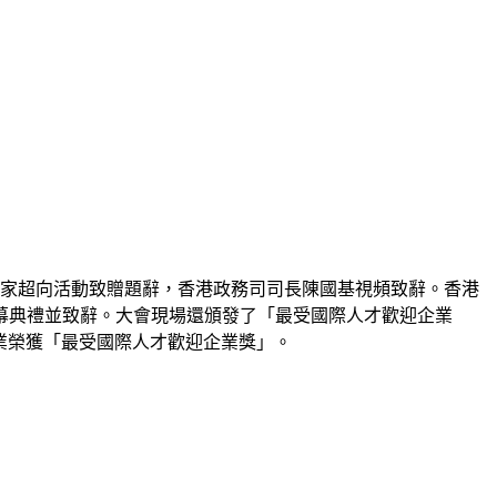
家超向活動致贈題辭，香港政務司司長陳國基視頻致辭。香港
幕典禮並致辭。大會現場還頒發了「最受國際人才歡迎企業
業榮獲「最受國際人才歡迎企業獎」。