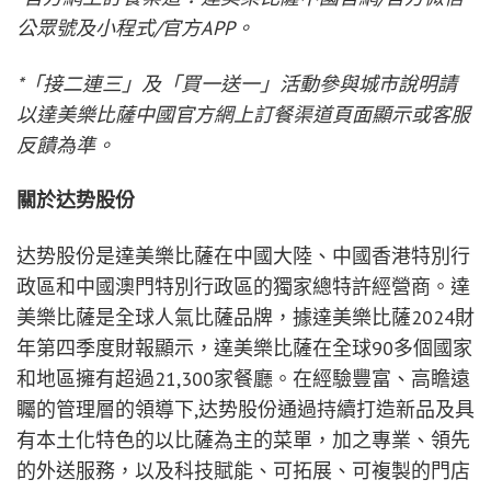
公眾號及小程式/官方APP。
*「接二連三」及「買一送一」活動參與城市說明請
以達美樂比薩中國官方網上訂餐渠道頁面顯示或客服
反饋為準。
關於达势股份
达势股份是達美樂比薩在中國大陸、中國香港特別行
政區和中國澳門特別行政區的獨家總特許經營商。達
美樂比薩是全球人氣比薩品牌，據達美樂比薩2024財
年第四季度財報顯示，達美樂比薩在全球90多個國家
和地區擁有超過21,300家餐廳。在經驗豐富、高瞻遠
矚的管理層的領導下,达势股份通過持續打造新品及具
有本土化特色的以比薩為主的菜單，加之專業、領先
的外送服務，以及科技賦能、可拓展、可複製的門店