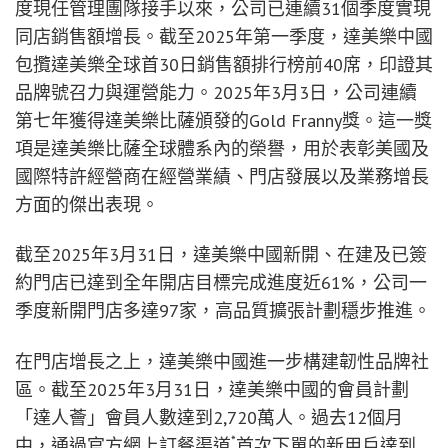
度現任管理團隊接手以來，公司已連續31個季度實現
同店銷售額增長。截至2025年第一季度，達美樂中國
包攬達美樂全球首30日銷售額排行榜前40席，印證其
品牌號召力與運營能力。2025年3月3日，公司連續
第七年獲得達美樂比薩頒發的Gold Franny獎。這一獎
項是達美樂比薩全球體系內的榮譽，用於表彰美國及
國際特許經營商在經營業績、門店發展以及業務增長
方面的傑出表現。
截至2025年3月31日，達美樂中國新開、在建及已簽
約門店已達到全年開店目標完成進度近61%，公司一
季度新開門店多達97家，高品質擴張計劃穩步推進。
在門店增長之上，達美樂中國進一步構建韌性品牌社
區。截至2025年3月31日，達美樂中國的會員計劃
「達人薈」會員人數達到2,720萬人。過去12個月
*
中，通過官方網上訂餐渠道
首次下單的新用戶達到