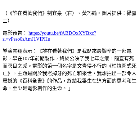
（《誰在看著我們》劉宜豪（右）、黃巧綸。圖片提供：攝露
士）
電影預告：
https://youtu.be/fABDOxXYBxc?
si=vPsso0sAmJ1VIPHu
導演雲翔表示：《誰在看著我們》是我歷來最艱辛的一部電
影，早在107年前期製作，終於公映了我七年之癢，簡直有死
而暝目之感。電影的第一個名字是文青得不行的《柏拉圖式死
亡》，主題是關於我老掉牙的死亡和來世，我想拍出一部令人
震撼的《百科全書》的作品，終結我畢生在這方面的思考和生
命，至少是電影創作的生命。 」