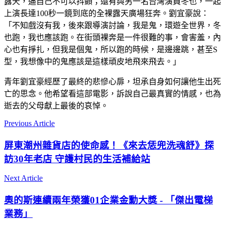
露天，逼自己不可以抖顫；還有與另一名台灣演員冬也，一起
上演長達100秒一鏡到底的全裸露天廣場狂奔。劉宜豪說：
「不知戲沒有我，後來跟導演討論，我是鬼，環遊全世界，冬
也跑，我也應該跑。在街頭裸奔是一件很難的事，會害羞，內
心也有掙扎，但我是個鬼，所以跑的時候，是邊邊跳，甚至S
型，我想像中的鬼應該是這樣頑皮地飛來飛去。」
青年劉宜豪經歷了最終的悲慘心扉，坦承自身如何讓他生出死
亡的思念。他希望看這部電影，訴說自己最真實的情感，也為
逝去的父母獻上最後的哀悼。
Previous Article
屏東潮州雜貨店的使命感！《來去恁兜洗魂舒》探
訪30年老店 守護村民的生活補給站
Next Article
奧的斯連續兩年榮獲01企業金勳大獎 - 「傑出電梯
業務」