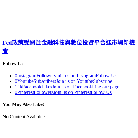
Fed政策受關注金融科技與數位投資平台迎市場新機
會
Follow Us
0
Instagram
Followers
Join us on Instagram
Follow Us
0
Youtube
Subscribers
Join us on Youtube
Subscribe
12k
Facebook
Likes
Join us on Facebook
Like our page
0
Pinterest
Followers
Join us on Pinterest
Follow Us
You May Also Like!
No Content Available