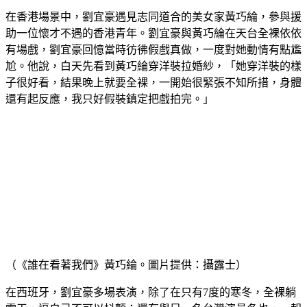
在香港場景中，劉宜豪遇見志同道合的美女家黃巧綸，參與援
助一位懷才不遇的香港青年。劉宜豪與黃巧綸在天台全裸依依
有場戲，劉宜豪回憶當時彷彿假戲真做，一度對她動情有點尷
尬。他說，白天先看到黃巧綸穿洋裝拉婚紗，「她穿洋裝的樣
子很好看，結果晚上就要全裸，一開始很緊張不知所措，身體
還有起反應，我只好假裝鎮定把戲拍完。」
（《誰在看著我們》黃巧綸。圖片提供：攝露士）
在西班牙，劉宜豪多場表演，除了在只有7度的寒冬，全裸躺