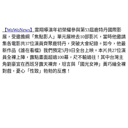
【WoWoNews】
雲翔導演年初榮耀參與第53屆鹿特丹國際影
展，受邀擔綱「焦點影人」單元展映去10部影片，當時他邀請
集各電影共37位演員齊聚鹿特丹，突破大會紀錄。如今，他最
新作品《誰在看檔》我們預定5月9日全台上映。本片共27位演
員全裸上陣，露點畫面超過100幕，尺不輸過往！其中台灣主
角劉豪宜在西班牙露天裸奔，坦言與「國光女神」黃巧綸全裸
對戲，憂心「性致」勃勃的反應！