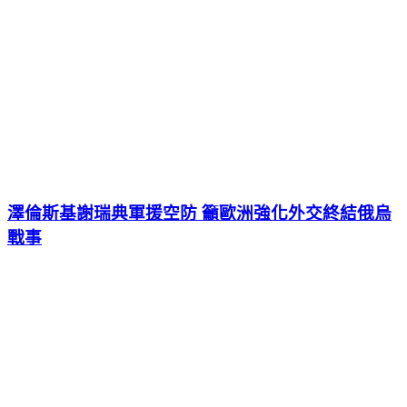
澤倫斯基謝瑞典軍援空防 籲歐洲強化外交終結俄烏
戰事