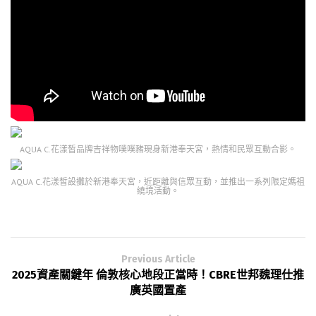
AQUA C.花漾皙品牌吉祥物噗噗豬現身新港奉天宮，熱情和民眾互動合影。
AQUA C.花漾皙設攤於新港奉天宮，近距離與信眾互動，並推出一系列限定媽祖
繞境活動。
Previous Article
2025資產關鍵年 倫敦核心地段正當時！CBRE世邦魏理仕推
廣英國置產