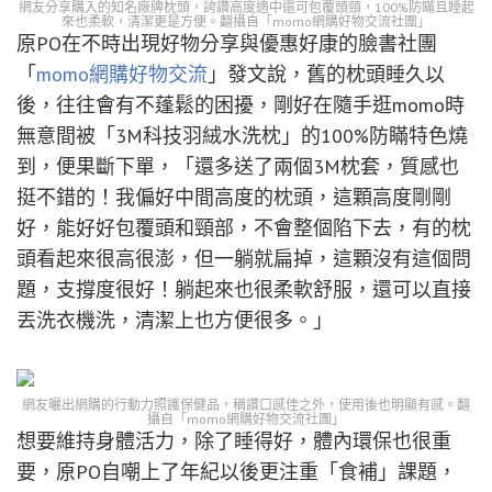
網友分享購入的知名廠牌枕頭，誇讚高度適中還可包覆頭頸，100%防瞞且睡起
來也柔軟，清潔更是方便。翻攝自「momo網購好物交流社團」
原PO在不時出現好物分享與優惠好康的臉書社團
「
momo網購好物交流
」發文說，舊的枕頭睡久以
後，往往會有不蓬鬆的困擾，剛好在隨手逛momo時
無意間被「3M科技羽絨水洗枕」的100%防瞞特色燒
到，便果斷下單，「還多送了兩個3M枕套，質感也
挺不錯的！我偏好中間高度的枕頭，這顆高度剛剛
好，能好好包覆頭和頸部，不會整個陷下去，有的枕
頭看起來很高很澎，但一躺就扁掉，這顆沒有這個問
題，支撐度很好！躺起來也很柔軟舒服，還可以直接
丟洗衣機洗，清潔上也方便很多。」
網友曬出網購的行動力照護保健品，稱讚口感佳之外，使用後也明顯有感。翻
攝自「momo網購好物交流社團」
想要維持身體活力，除了睡得好，體內環保也很重
要，原PO自嘲上了年紀以後更注重「食補」課題，