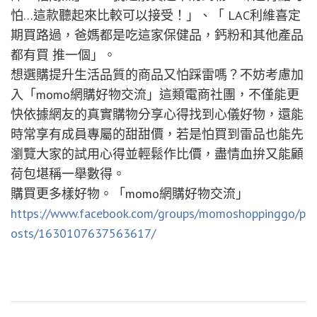
怕…這款聽起來比較可以接受！」、「 LAC利維喜定
期買路過，爸媽都是吃這家保健品，鈣粉和其他產品
都有買 推一個」。
想選購提升生活品質的商品又怕踩雷嗎？不妨考慮加
入「momo網購好物交流」這類電商社團，不僅能更
快依據網友的真實購物分享心得找到心儀好物，還能
時常享有成員專屬的甜甜價，若是怕買到雷品也能先
瀏覽大家的試用心得並輕鬆作比價，盡情血拚又能顧
荷包堪稱一舉數得。
購買更多樣好物。「momo網購好物交流」
https://www.facebook.com/groups/momoshoppinggo/p
osts/1630107637563617/