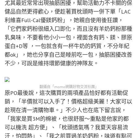
尤其最近常常出現抽筋困擾，幫助活動力不卡關的保
健品自然更得歡心，便趁著買枕頭時一併下單「LAC
利維喜Full-Cal優鎂鈣粉」，她親自使用後狂讚，
「它們家鈣粉很細入口即化，而且沒有羊奶鈣粉那種
乳臭味，不要看他小小一包，裡面含有鈣、鎂、膠原
蛋白+D等 ，一包就含有一杯牛奶的鈣質，不分年紀
都ok」，她也分享自己是睡前吃一包，抽筋困擾改善
不少，可說是維持環節健康的神隊友。
翻攝自「momo網購好物交流社團」
原PO最後說，這次購買的兩項產品恰好都有活動促
銷，「半價就可以入手了！價格超級美麗！大家可以
趁現在清一清購物車。」不少人也在底下留言說，
「我家是買3M的棉被，也很舒服～重點是他家的都
可以機洗 超方便」、「枕頭透氣嗎？我夏天容易流
汗，怕悶熱」、「我之前買過羊奶鈣粉，味道有點可