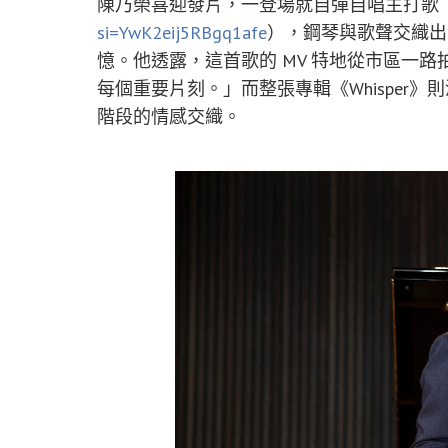
陳乃榮喜迎發片，一登場就自彈自唱主打歌
si=YwK2eij5RBgq1afe
），鋼琴與歌聲交織出
憶。他透露，這首歌的 MV 特地從市區一
每個重要片刻。」而整張專輯《Whisper
階段的情感交織。