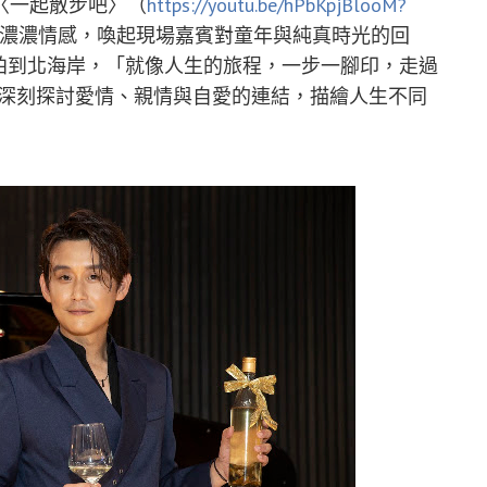
〈一起散步吧〉（
https://youtu.be/hPbKpjBlooM?
濃濃情感，喚起現場嘉賓對童年與純真時光的回
路拍到北海岸，「就像人生的旅程，一步一腳印，走過
》則深刻探討愛情、親情與自愛的連結，描繪人生不同