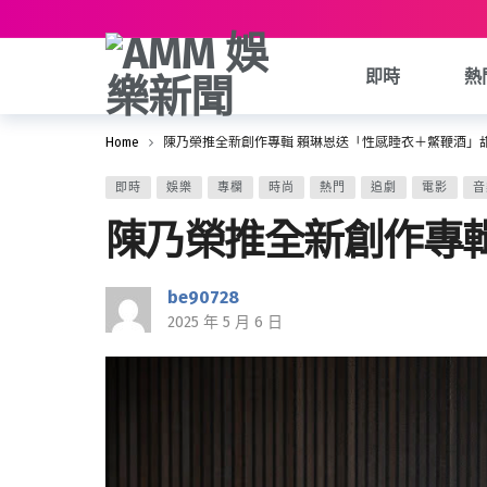
即時
熱
Home
陳乃榮推全新創作專輯 賴琳恩送「性感睡衣＋鱉鞭酒」
即時
娛樂
專欄
時尚
熱門
追劇
電影
音
陳乃榮推全新創作專
be90728
2025 年 5 月 6 日