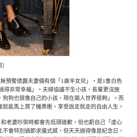
照）
無預警透露夫妻倆有個「1歲半女兒」，是1隻白色
，過得非常幸福」。夫婦協議不生小孩，長輩更沒施
，狗狗也很像自己的小孩，現在兩人世界很夠」。而
飯就能馬上買了機票衝，享受說走就走的自由人生。
ife」理論，和老婆吵架時都會先低頭道歉，但也虧自己「虛心
此不會特別過節求儀式感，但天天過得像是紀念日，