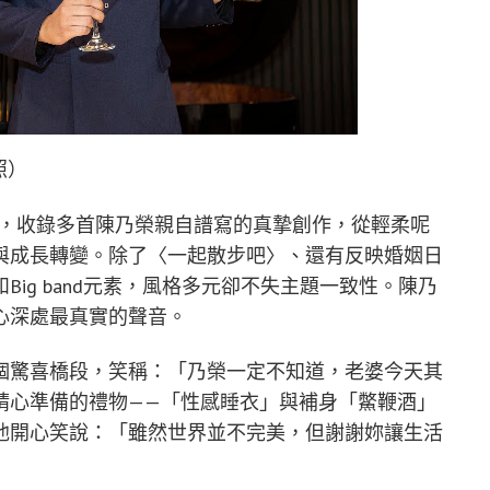
照）
作品，收錄多首陳乃榮親自譜寫的真摯創作，從輕柔呢
與成長轉變。除了〈一起散步吧〉、還有反映婚姻日
ig band元素，風格多元卻不失主題一致性。陳乃
心深處最真實的聲音。
個驚喜橋段，笑稱：「乃榮一定不知道，老婆今天其
精心準備的禮物——「性感睡衣」與補身「鱉鞭酒」
他開心笑說：「雖然世界並不完美，但謝謝妳讓生活