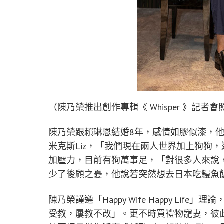
（陳乃榮推出創作專輯《 Whisper 》記者會
陳乃榮跟賴琳恩結婚8年，感情如膠似漆，他
米克斯Liz，「我們現在兩人世界加上狗狗
加壓力，目前有狗萬事足，「對很多人來說
少了後顧之憂，他說若突然想去日本吃鰻魚
陳乃榮謹遵「Happy Wife Happy L
受教，屢教不改」。更不時買禮物寵妻，彼