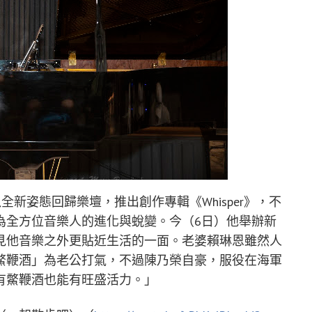
以全新姿態回歸樂壇，推出創作專輯《Whisper》，不
為全方位音樂人的進化與蛻變。今（6日）他舉辦新
見他音樂之外更貼近生活的一面。老婆賴琳恩雖然人
鱉鞭酒」為老公打氣，不過陳乃榮自豪，服役在海軍
有鱉鞭酒也能有旺盛活力。」