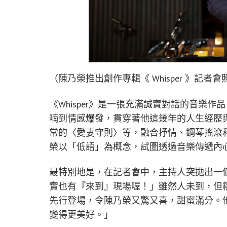
（陳乃榮推出創作專輯《 Whisper 》記者會
《Whisper》是一張充滿誠實對話的音樂
喃到情感爆發，貫穿著他這幾年的人生經歷
常的〈愛妻守則〉等，融合抒情、鋼琴搖滾和B
榮以「低語」為概念，試圖透過音樂傳遞內
最特別地是，在記者會中，主持人突拋出一
實也有『來到』現場喔！」雖然人未到，但
先行登場，令陳乃榮又驚又喜，甜蜜滿分。
變得更美好。」