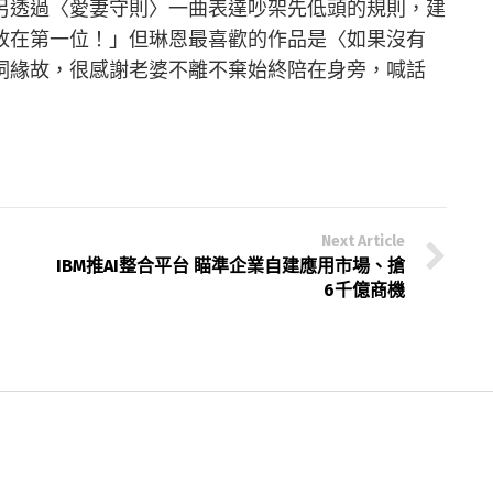
另透過〈愛妻守則〉一曲表達吵架先低頭的規則，建
放在第一位！」但琳恩最喜歡的作品是〈如果沒有
詞緣故，很感謝老婆不離不棄始終陪在身旁，喊話
Next Article
」
IBM推AI整合平台 瞄準企業自建應用市場、搶
6千億商機