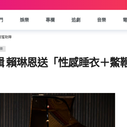
門
娛樂
專欄
追劇
音樂
甜蜜助陣
樂
輯 賴琳恩送「性感睡衣＋鱉