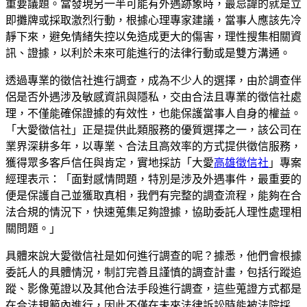
重要議題。當發現另一半可能有外遇跡象時，最忌諱的就是立
即攤牌或採取激烈行動，根據心理專家建議，當事人應該先冷
靜下來，避免情緒失控以免造成更大的傷害，理性搜集相關資
訊、證據，以利於未來可能進行的法律行動或是雙方溝通。
透過專業的徵信社進行調查，成為不少人的選擇，由於調查伴
侶是否外遇涉及敏感資訊與隱私，交由合法且專業的徵信社處
理，不僅能確保證據的有效性，也能保護當事人自身的權益。
「大愛徵信社」正是提供此類服務的優質選擇之一，該公司在
業界深耕多年，以專業、合法且高效率的方式提供徵信服務，
獲得眾多客戶信任與肯定，實地採訪「大愛
高雄徵信社
」專案
經理表示：「面對感情問題，特別是涉及外遇事件，最重要的
便是保護自己並獲取真相，我們有完整的調查流程，能夠在合
法合規的情況下，快速蒐集足夠證據，協助委託人理性處理相
關問題。」
具體來說大愛徵信社是如何進行調查的呢？據悉，他們會根據
委託人的具體情況，制訂完善且謹慎的調查計畫，包括行蹤追
蹤、影像蒐證以及其他合法手段進行調查，這些蒐證方式都是
在合法規範內進行，因此不僅在未來法律訴訟時能被法院採