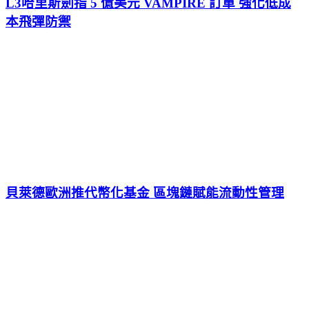
L3哈里斯劍指 5 億美元 VAMPIRE 訂單 強化低成
本飛彈防禦
貝萊德歐洲推代幣化基金 區塊鏈賦能流動性管理