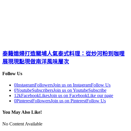
泰籍媳婦打造關埔人氣泰式料理：從炒河粉到咖哩
展現現點現做南洋風味層次
Follow Us
0
Instagram
Followers
Join us on Instagram
Follow Us
0
Youtube
Subscribers
Join us on Youtube
Subscribe
12k
Facebook
Likes
Join us on Facebook
Like our page
0
Pinterest
Followers
Join us on Pinterest
Follow Us
You May Also Like!
No Content Available