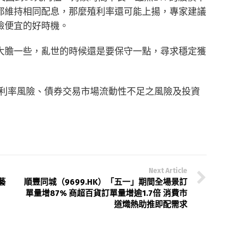
都維持相同配息，那麼殖利率還可能上揚，專家建議
撿便宜的好時機。
大膽一些，亂世的時候還是要保守一點，尋求穩定獲
括利率風險、債券交易市場流動性不足之風險及投資
Next Article
藝
順豐同城（9699.HK）「五一」期間全場景訂
單量增87% 商超百貨訂單量增逾1.7倍 消費市
道熾熱助推即配需求