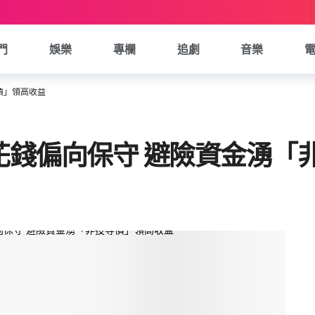
門
娛樂
專欄
追劇
音樂
債」領高收益
花錢偏向保守 避險資金湧「