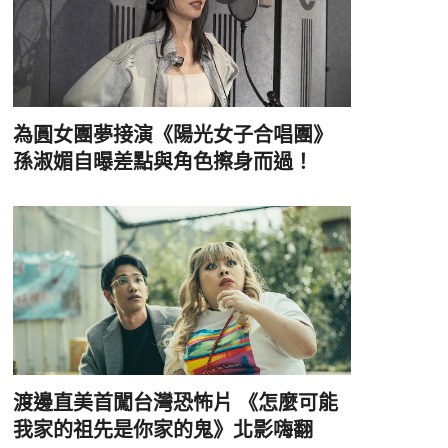
為圓女團夢接演《陽光女子合唱團》
孫淑媚自曝差點與角色擦身而過！
渡邊直美首闖台灣恐怖片 《怎麼可能
我家的祖先是你家的鬼》北影嗨翻