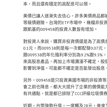
本，而且還有穩定的高配息可以領。
美債已讓人逐漸失去信心，許多美債商品都被
等級債避險，台灣的ETF市場中，幾檔非投資
跟凱基的00945B的投資人數皆有增加。
對投資人來說，購買非投資債還是為了高債息，
0.1元，而00953B則是每一次都配發0.07
跟00953B的年化殖利率分別為9.2%跟9.
來高股息產品，再加上市場瀰漫不確定，股
影響到淨值，可能都不確定是否能發出股息
另外，00945B是只投資美國市場的非投
會之前也降息，都大大提升了企業的償債能力，
有共通點，就是都已排除了CCC評級垃圾債
近期，台幣強勢升值，一度觸及28元，後來