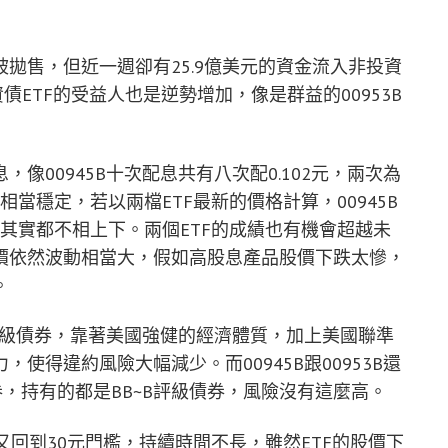
拋售，但近一週卻有25.9億美元的資金流入非投資
債ETF的受益人也是逆勢增加，像是群益的00953B
像00945B十次配息共有八次配0.102元，兩次為
元，相當穩定，若以兩檔ETF最新的價格計算，00945B
3%，其實都不相上下。兩個ETF的成績也有機會超越未
價依然波動相當大，假如高股息產品股價下跌太慘，
。
資等級債券，靠著美國強健的經濟體質，加上美國聯準
使得違約風險大幅減少。而00945B跟00953B還
券，持有的都是BB~B評級債券，風險沒有這麼高。
又回到30元門檻，持續時間不長，雖然ETF的股價下