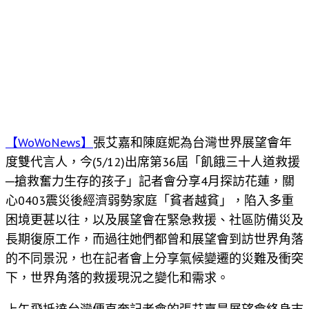
【WoWoNews】
張艾嘉和陳庭妮為台灣世界展望會年
度雙代言人，今(5/12)出席第36屆「飢餓三十人道救援
─搶救奮力生存的孩子」記者會分享4月探訪花蓮，關
心0403震災後經濟弱勢家庭「貧者越貧」，陷入多重
困境更甚以往，以及展望會在緊急救援、社區防備災及
長期復原工作，而過往她們都曾和展望會到訪世界角落
的不同景況，也在記者會上分享氣候變遷的災難及衝突
下，世界角落的救援現況之變化和需求。