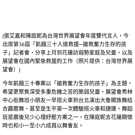
(張艾嘉和陳庭妮為台灣世界展望會年度雙代言人，今
出席第36屆「飢餓三十人道救援─搶救奮力生存的孩
子」記者會，分享上月到花蓮訪弱勢家庭及兒童，以及
展望會在國內緊急救援的工作（照片提供：台灣世界展
望會）)
今年飢餓三十專案以「搶救奮力生存的孩子」為主題，
希望更聚焦深受多重危機之苦的脆弱兒童，展望會秀林
中心街舞班小朋友一早搭火車到台北演出大魯閣族舞結
合霹靂舞，甚至是生平第一次體驗搭火車和捷運。舞蹈
班是震後兒少心理紓壓方案之一，在陳庭妮去花蓮關懷
時也和小一至小六成員以舞會友。