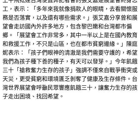
上午飛抵達台灣便直奔記者會的張艾嘉是展望會終身志
工，表示：「多年來我就像捐款人的眼睛，去看關懷服
務是否落實，以及還有哪些需求。」張艾嘉分享曾和展
望會走訪國內外許多地方，包含黎巴嫩和台灣都市偏
鄉。「展望會工作非常多，其中一半以上是在國內教育
和救援工作，不只是山區，也在都市貧窮邊緣。」陳庭
妮表示：「孩子們眼神的清澈是我們需要守護的，希望
我們為孩子種下善的種子，有天可以發芽。」今年飢餓
三十「搶救奮力生存的孩子」強調不僅來自戰爭衝突或
天災，更受貧窮和環境匱乏剝奪了健康及生存條件。台
灣世界展望會呼籲民眾響應飢餓三十，讓奮力生存的孩
子走出困境、找回希望。