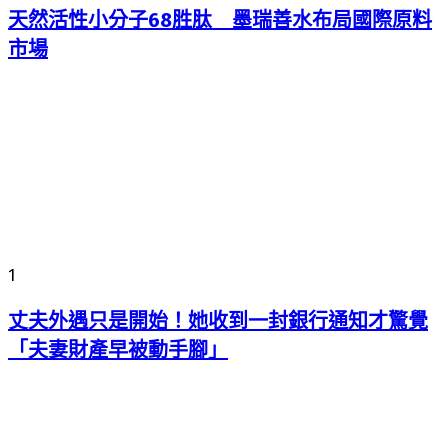
天然活性小分子68胜肽 墨瑞善水布局國際原料
市場
1
丈夫外遇只是開始！她收到一封銀行通知才驚覺
「夫妻財產早被動手腳」