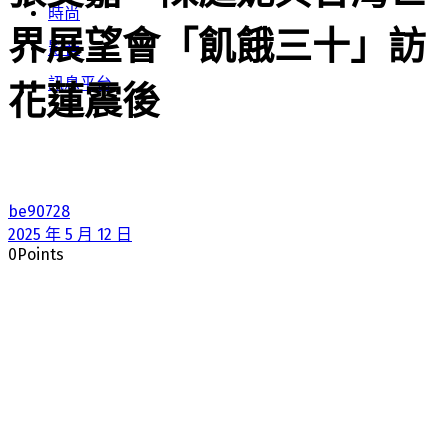
時尚
界展望會「飢餓三十」訪
影音
訊息平台
花蓮震後
be90728
2025 年 5 月 12 日
0
Points