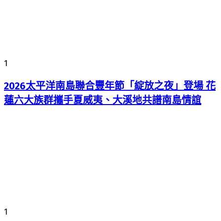
1
2026太平洋南島聯合豐年節「綻放之夜」登場 花
蓮六大族群攜手夏威夷、大溪地共譜南島情誼
1