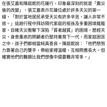
在張艾嘉和陳庭妮的花蓮行，印象最深刻的就是「震災
後的改變」，張艾嘉表示花蓮位處於許多天災的第一
線，「對於當地居民承受天災有許多辛苦，讓人非常不
捨。」這趟行程中拜訪隔代家庭的祖孫及多重困境龍龍
家，目睹天災衝擊下深陷「貧者越貧」的困境，歷經天
災，身患重疾的照顧者仍堅持養育下一代，而家庭困苦
之中，孩子們都相當純真善良。陳庭妮說：「他們想努
力靠著自己的雙手，帶給家裡溫暖，互相照應長大。但
確實他們的難題比我們想像中還要難非常多。」