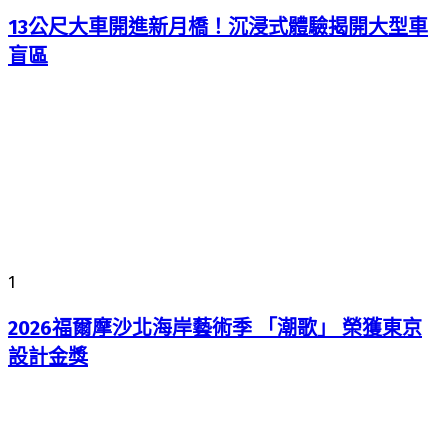
13公尺大車開進新月橋！沉浸式體驗揭開大型車
盲區
1
2026福爾摩沙北海岸藝術季 「潮歌」 榮獲東京
設計金獎