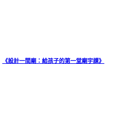
《設計一間廟：給孩子的第一堂廟宇課》