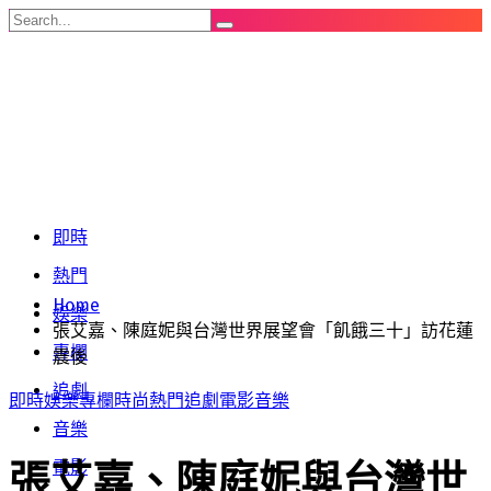
即時
熱門
Home
娛樂
張艾嘉、陳庭妮與台灣世界展望會「飢餓三十」訪花蓮
專欄
震後
追劇
即時
娛樂
專欄
時尚
熱門
追劇
電影
音樂
音樂
張艾嘉、陳庭妮與台灣世
電影