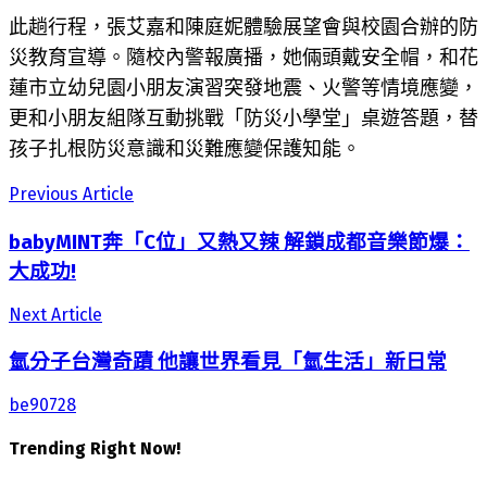
此趟行程，張艾嘉和陳庭妮體驗展望會與校園合辦的防
災教育宣導。隨校內警報廣播，她倆頭戴安全帽，和花
蓮市立幼兒園小朋友演習突發地震、火警等情境應變，
更和小朋友組隊互動挑戰「防災小學堂」桌遊答題，替
孩子扎根防災意識和災難應變保護知能。
Previous Article
babyMINT奔「C位」又熱又辣 解鎖成都音樂節爆：
大成功!
Next Article
氫分子台灣奇蹟 他讓世界看見「氫生活」新日常
be90728
Trending Right Now!