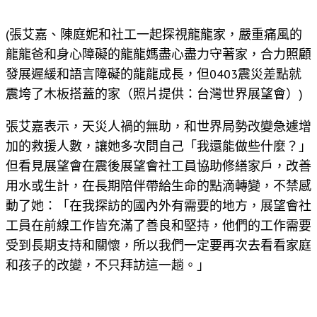
(張艾嘉、陳庭妮和社工一起探視龍龍家，嚴重痛風的
龍龍爸和身心障礙的龍龍媽盡心盡力守著家，合力照顧
發展遲緩和語言障礙的龍龍成長，但0403震災差點就
震垮了木板搭蓋的家（照片提供：台灣世界展望會）)
張艾嘉表示，天災人禍的無助，和世界局勢改變急遽增
加的救援人數，讓她多次問自己「我還能做些什麼？」
但看見展望會在震後展望會社工員協助修繕家戶，改善
用水或生計，在長期陪伴帶給生命的點滴轉變，不禁感
動了她：「在我探訪的國內外有需要的地方，展望會社
工員在前線工作皆充滿了善良和堅持，他們的工作需要
受到長期支持和關懷，所以我們一定要再次去看看家庭
和孩子的改變，不只拜訪這一趟。」