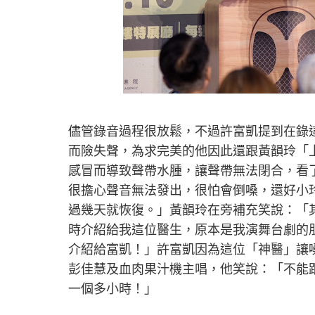
儘管錄音過程很放鬆，不過許富凱提到在錄
而險失聲，為求完美的他因此還跟黃韻玲「
感冒而導致聲帶水腫，讓聲帶無法閉合，看
很擔心聲音無法發出，很怕會倒嗓，還好小
過幾天就恢復。」黃韻玲在旁補充笑說：「其
時介紹給我這位醫生，原本是我演舞台劇的
介紹給富凱！」許富凱因為這位「神醫」讓
彭佳慧及血肉果汁機主唱，他笑說：「不能
一個多小時！」