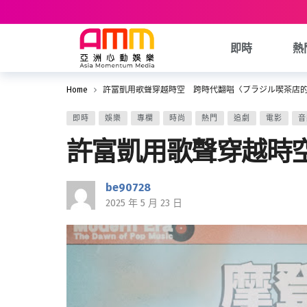
即時
熱
Home
許富凱用歌聲穿越時空 跨時代翻唱〈ブラジル喫茶店
即時
娛樂
專欄
時尚
熱門
追劇
電影
音
許富凱用歌聲穿越時
be90728
2025 年 5 月 23 日