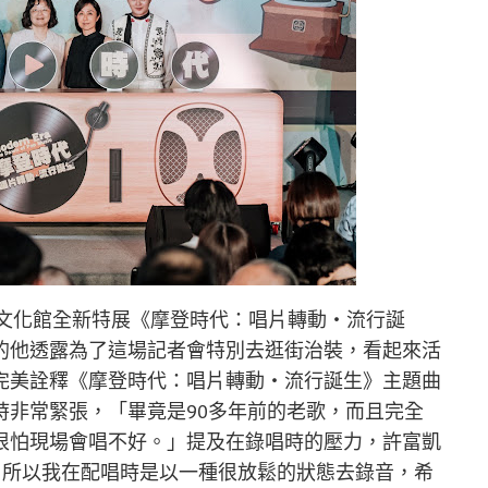
流文化館全新特展《摩登時代：唱片轉動・流行誕
的他透露為了這場記者會特別去逛街治裝，看起來活
完美詮釋《摩登時代：唱片轉動・流行誕生》主題曲
時非常緊張，「畢竟是90多年前的老歌，而且完全
很怕現場會唱不好。」提及在錄唱時的壓力，許富凱
，所以我在配唱時是以一種很放鬆的狀態去錄音，希