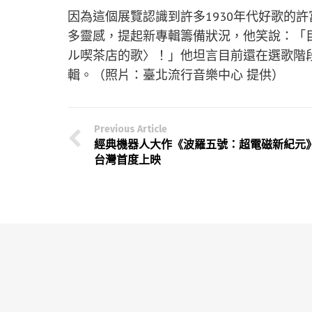
因為這個展覽認識到許多1930年代好歌的
多靈感，提起新專輯籌備狀況，他笑說：「
ル喫茶店的歌〉！」他坦言目前還在選歌階
輯。（照片：臺北流行音樂中心 提供）
Previous Article
經典機器人大作《波羅五號：超電磁新紀元
台灣首度上映