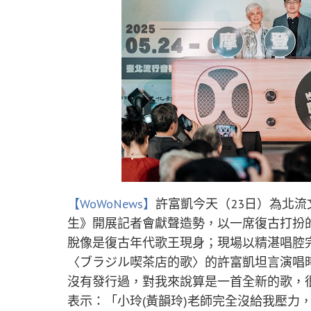
【WoWoNews】
許富凱今天（23日）為北
生》開展記者會獻聲造勢，以一席復古打扮
脫像是復古年代歌王現身；現場以精湛唱腔
〈ブラジル喫茶店的歌〉的許富凱坦言演唱
沒有發行過，對我來說算是一首全新的歌，
表示：「小玲(黃韻玲)老師完全沒給我壓力