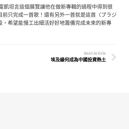
許富凱坦言這個展覽讓他在做新專輯的過程中得到很
目前只完成一首歌！還有另外一首就是這首〈ブラジ
段，希望能慢工出細活好好地籌備完成未來的新專
Next Article
》
埃及緣何成為中國投資熱土