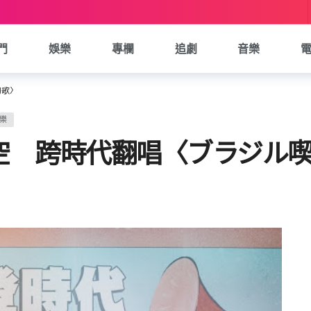
門
娛樂
專欄
追劇
音樂
的歌〉
樂
空 跨時代翻唱〈ブラジル