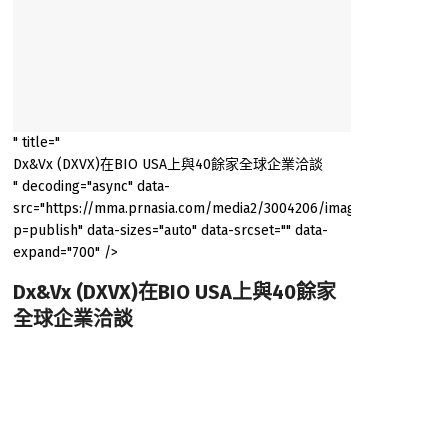
" title="
Dx&Vx (DXVX)在BIO USA上與40餘家全球企業洽談
" decoding="async" data-
src="https://mma.prnasia.com/media2/3004206/image1.jpg?
p=publish" data-sizes="auto" data-srcset="" data-
expand="700" />
Dx&Vx (DXVX)在BIO USA上與40餘家
全球企業洽談