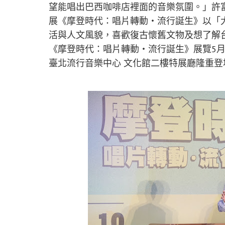
望能唱出巴西咖啡店裡面的音樂氛圍。」許
展《摩登時代：唱片轉動・流行誕生》以「大
活與人文風貌，喜歡復古懷舊文物及想了解
《摩登時代：唱片轉動・流行誕生》展覽5月24日至
臺北流行音樂中心 文化館二樓特展廳隆重