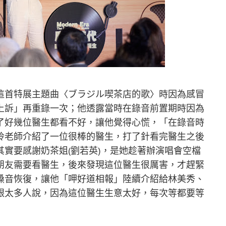
這首特展主題曲〈ブラジル喫茶店的歌〉時因為感冒
上訴」再重錄一次；他透露當時在錄音前置期時因為
了好幾位醫生都看不好，讓他覺得心慌，「在錄音時
玲老師介紹了一位很棒的醫生，打了針看完醫生之後
實要感謝奶茶姐(劉若英)，是她趁著辦演唱會空檔
朋友需要看醫生，後來發現這位醫生很厲害，才趕緊
嗓音恢復，讓他「呷好道相報」陸續介紹給林美秀、
跟太多人說，因為這位醫生生意太好，每次等都要等