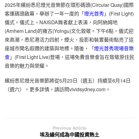
2025年繽紛悉尼燈光音樂節在環形碼頭(Circular Quay)國際
客運碼頭啟幕，舉辦了一年一度的「
燈光首秀
」(First Light)
儀式。儀式上，NAISDA舞者獻上表演，向阿納姆地
(Arnhem Land)的雍古(Yolngu)文化致敬。下午6點，儀式迎
來高潮，悉尼港活力四射，煙火、投影和裝置藝術點亮了這
座城市聞名遐邇的建築與地標。隨後，「
燈光首秀現場音樂
會
」(First Light Live)登場，這場免費音樂會旨在致敬原住民
音樂的魅力與榮耀。
繽紛悉尼燈光音樂節將從5月23日（週五）持續至6月14日
（週六）。更多詳情，請訪問vividsydney.com。
Previous Article
埃及緣何成為中國投資熱土