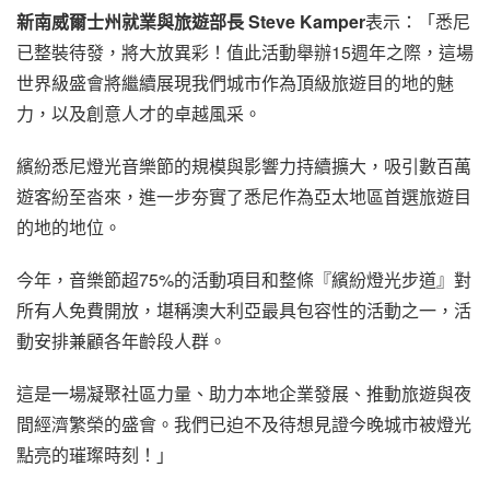
新南威爾士州就業與旅遊部長
Steve Kamper
表示：「悉尼
已整裝待發，將大放異彩！值此活動舉辦15週年之際，這場
世界級盛會將繼續展現我們城市作為頂級旅遊目的地的魅
力，以及創意人才的卓越風采。
繽紛悉尼燈光音樂節的規模與影響力持續擴大，吸引數百萬
遊客紛至沓來，進一步夯實了悉尼作為亞太地區首選旅遊目
的地的地位。
今年，音樂節超75%的活動項目和整條『繽紛燈光步道』對
所有人免費開放，堪稱澳大利亞最具包容性的活動之一，活
動安排兼顧各年齡段人群。
這是一場凝聚社區力量、助力本地企業發展、推動旅遊與夜
間經濟繁榮的盛會。我們已迫不及待想見證今晚城市被燈光
點亮的璀璨時刻！」