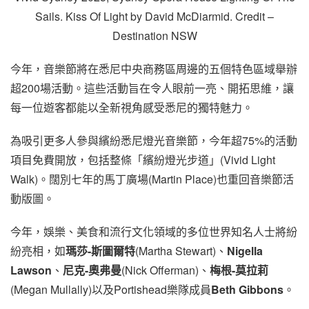
Sails. Kiss Of Light by David McDiarmid. Credit –
Destination NSW
今年，音樂節將在悉尼中央商務區周邊的五個特色區域舉辦
超200場活動。這些活動旨在令人眼前一亮、開拓思維，讓
每一位遊客都能以全新視角感受悉尼的獨特魅力。
為吸引更多人參與繽紛悉尼燈光音樂節，今年超75%的活動
項目免費開放，包括整條「繽紛燈光步道」(Vivid Light
Walk)。闊別七年的馬丁廣場(Martin Place)也重回音樂節活
動版圖。
今年，娛樂、美食和流行文化領域的多位世界知名人士將紛
紛亮相，如
瑪莎
-斯圖爾特
(Martha Stewart)、
Nigella
Lawson
、
尼克
-奧弗曼
(Nick Offerman)、
梅根
-莫拉莉
(Megan Mullally)以及Portishead樂隊成員
Beth Gibbons
。