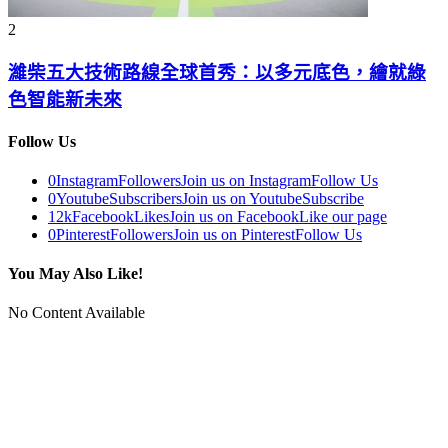
2
濰柴五大技術路線全球首秀：以多元底色，繪就綠
色智能新未來
Follow Us
0
Instagram
Followers
Join us on Instagram
Follow Us
0
Youtube
Subscribers
Join us on Youtube
Subscribe
12k
Facebook
Likes
Join us on Facebook
Like our page
0
Pinterest
Followers
Join us on Pinterest
Follow Us
You May Also Like!
No Content Available