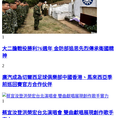
1
大二膽戰役勝利76週年 金防部追思先烈傳承衛國精
神
2
廣汽成為切爾西足球俱樂部中國香港、馬來西亞季
前巡回賽官方合作伙伴
1
蔡宜汝登洪榮宏台北演唱會 雙曲獻唱展現創作歌手