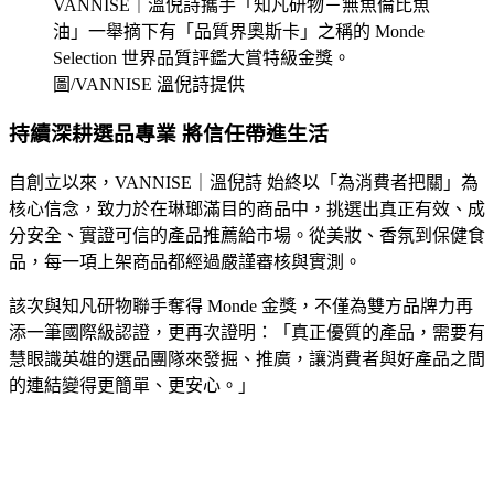
VANNISE｜溫倪詩攜手「知凡研物－無魚倫比魚
油」一舉摘下有「品質界奧斯卡」之稱的 Monde
Selection 世界品質評鑑大賞特級金獎。
圖/VANNISE 溫倪詩提供
持續深耕選品專業 將信任帶進生活
自創立以來，VANNISE｜溫倪詩 始終以「為消費者把關」為
核心信念，致力於在琳瑯滿目的商品中，挑選出真正有效、成
分安全、實證可信的產品推薦給市場。從美妝、香氛到保健食
品，每一項上架商品都經過嚴謹審核與實測。
該次與知凡研物聯手奪得 Monde 金獎，不僅為雙方品牌力再
添一筆國際級認證，更再次證明：「真正優質的產品，需要有
慧眼識英雄的選品團隊來發掘、推廣，讓消費者與好產品之間
的連結變得更簡單、更安心。」