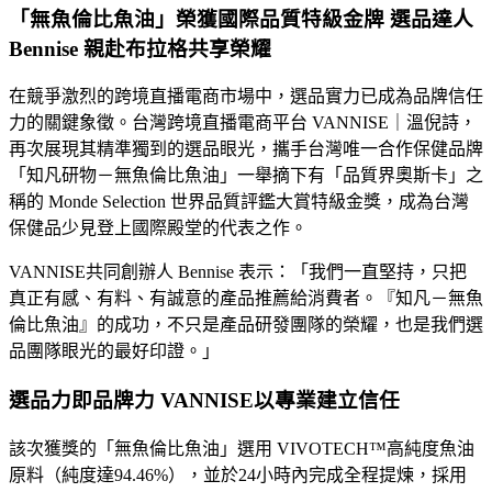
「無魚倫比魚油」榮獲國際品質特級金牌 選品達人
Bennise 親赴布拉格共享榮耀
在競爭激烈的跨境直播電商市場中，選品實力已成為品牌信任
力的關鍵象徵。台灣跨境直播電商平台 VANNISE｜溫倪詩，
再次展現其精準獨到的選品眼光，攜手台灣唯一合作保健品牌
「知凡研物－無魚倫比魚油」一舉摘下有「品質界奧斯卡」之
稱的 Monde Selection 世界品質評鑑大賞特級金獎，成為台灣
保健品少見登上國際殿堂的代表之作。
VANNISE共同創辦人 Bennise 表示：「我們一直堅持，只把
真正有感、有料、有誠意的產品推薦給消費者。『知凡－無魚
倫比魚油』的成功，不只是產品研發團隊的榮耀，也是我們選
品團隊眼光的最好印證。」
選品力即品牌力 VANNISE以專業建立信任
該次獲獎的「無魚倫比魚油」選用 VIVOTECH™高純度魚油
原料（純度達94.46%），並於24小時內完成全程提煉，採用