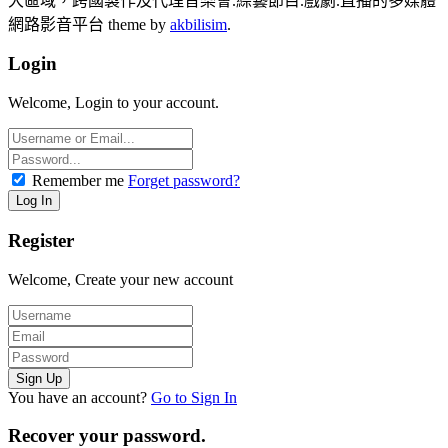
大區域，跨國製作及代理音樂會.綜藝節目.戲劇.直播的多媒體
網路影音平台 theme by
akbilisim
.
Login
Welcome, Login to your account.
Remember me
Forget password?
Register
Welcome, Create your new account
You have an account?
Go to Sign In
Recover your password.