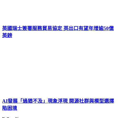
英國瑞士簽署服務貿易協定 英出口有望年增逾50億
英鎊
AI發展「過猶不及」現象浮現 開源社群與模型選擇
陷困境