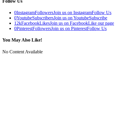
Follow Us
0
Instagram
Followers
Join us on Instagram
Follow Us
0
Youtube
Subscribers
Join us on Youtube
Subscribe
12k
Facebook
Likes
Join us on Facebook
Like our page
0
Pinterest
Followers
Join us on Pinterest
Follow Us
You May Also Like!
No Content Available