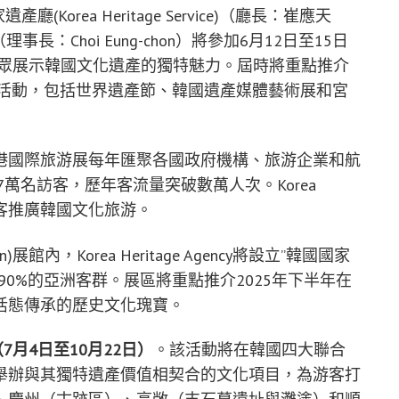
產廳(Korea Heritage Service)（廳長：崔應天
Agency（理事長：Choi Eung-chon）將參加6月12日至15日
全球觀眾展示韓國文化遺產的獨特魅力。屆時將重點推介
題活動，包括世界遺產節、韓國遺產媒體藝術展和宮
港國際旅游展每年匯聚各國政府機構、旅游企業和航
7萬名訪客，歷年客流量突破數萬人次。Korea
語圈游客推廣韓國文化旅游。
ion)展館內，Korea Heritage Agency將設立”韓國國家
0%的亞洲客群。展區將重點推介2025年下半年在
活態傳承的歷史文化瑰寶。
（
7
月
4
日至
10
月
22
日）
。該活動將在韓國四大聯合
舉辦與其獨特遺產價值相契合的文化項目，為游客打