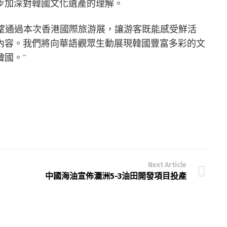
步加深對韓國文化遺產的理解。
人表示：”希望通過本次香港國際旅游展，讓游客既能感受鮮活
內容。我們將向華語觀眾生動展現韓國豐富多彩的文
國。”
Next Article
中國海油宣佈潿洲5-3油田開發項目投產