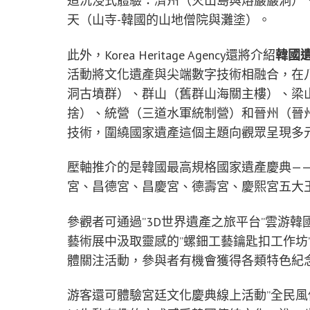
造沉浸式體驗：濟州（火山島與熔巖巖洞）
天（山寺-韓國的山地僧院與灘塗）。
此外，Korea Heritage Agency還將介紹
韓國
活動將文化遺產與尖端數字技術相融合，在
洞古墳群）、群山（舊群山海關主樓）、梁
捨）、統營（三道水軍統制營）和晉州（晉
技術，圍繞國家遺產這個主題向觀眾呈現多元
壓軸推介的是韓國最高規格國家遺產慶典—
宮、昌德宮、昌慶宮、德壽宮、慶熙宮五大
參觀者可通過”3D世界遺產之旅平台”雲游
藝術展中汲取靈感的”螺鈿工藝鑰匙扣工作坊
體關注活動，參與者有機會獲得各類特色紀
游客還可體驗宮廷文化慶典線上活動”全民風