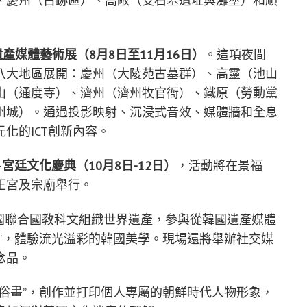
、慶州（古跡區）、高敞（支石墓遺址與灘塗）和順
遺產媒體藝術展（
8
月
8
日至
11
月
16
日）
。這項夜間
八大地區展開：慶州（大陵苑古墓群）、高靈（池山
山（通度寺）、濟州（濟州牧官衙）、鐵原（勞動黨
州城）。通過投影映射、沉浸式音效、媒體牆和全息
化的ICT創新內容。
—
宮廷文化慶典（
10
月
8
日
-12
日）
，活動將在景福
王宮及宗廟舉行。
韓國聯合國教科文組織世界遺產，參與從韓國遺產媒體
”，體驗流光溢彩的韓國美學。現場還將舉辦社交媒
念品。
俗畫”，創作並打印個人專屬的朝鮮時代人物形象，