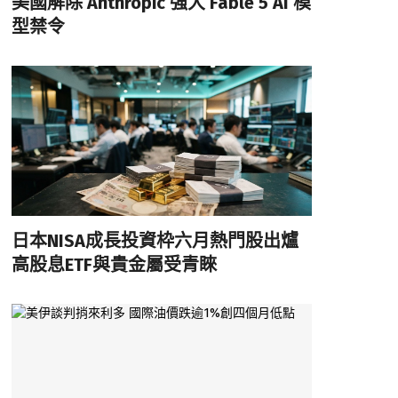
美國解除 Anthropic 強大 Fable 5 AI 模
型禁令
日本NISA成長投資枠六月熱門股出爐
高股息ETF與貴金屬受青睞