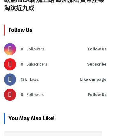
歐盟MiCA新規上路 歐洲加密貨幣產業
淘汰近九成
Follow Us
0
Followers
Follow Us
0
Subscribers
Subscribe
12k
Likes
Like our page
0
Followers
Follow Us
You May Also Like!