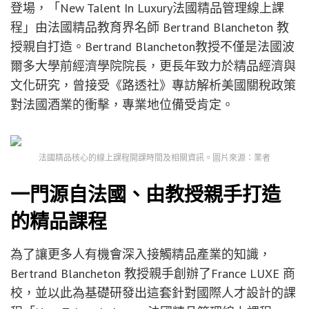
登場，「New Talent In Luxury法國精品管理線上課
程」由法國精品教育界名師 Bertrand Blancheton 教
授親自打造。Bertrand Blancheton教授不僅是法國波
爾多大學前經濟學院院長，更長年致力於精品經濟與
文化研究，曾接受《路透社》專訪解析美國關稅政策
對法國酒業的衝擊，專業地位備受肯定。
法國精品核心的線上課程開課時間及相關資訊。圖片來源：業者
一門源自法國、由教授親手打造
的精品課程
為了讓更多人有機會深入接觸精品產業的知識，
Bertrand Blancheton 教授親手創辦了France LUXE 商
校，並以此為基礎研發出這套針對國際人才設計的課