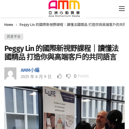
Home
Peggy Lin 的國際新視野課程｜讀懂法國精品 打造你與高端客戶的共同
訊息平台
Peggy Lin 的國際新視野課程｜讀懂法
國精品 打造你與高端客戶的共同語言
AMM小編
0
Points
2025 年 6 月 9 日