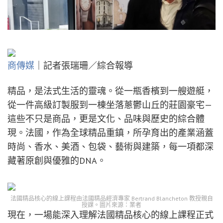
商傳媒
｜記者張瑞珊／綜合報導
精品，是法式生活的靈魂。從一瓶香檳到一艘遊艇，
從一件高級訂製服到一棟坐落蔥鬱山丘的莊園豪宅—
這些不只是商品，更是文化、品味與歷史的綜合體
現。法國，作為全球精品重鎮，所孕育出的產業涵蓋
時尚、香水、美酒、包袋、藝術與建築，每一項都深
藏著原創與優雅的DNA。
法國精品核心的線上課程由法國精品經濟專家 Bertrand Blancheton 教授親自
授課。圖片來源：業者
現在，一場能深入理解法國精品核心的線上課程正式