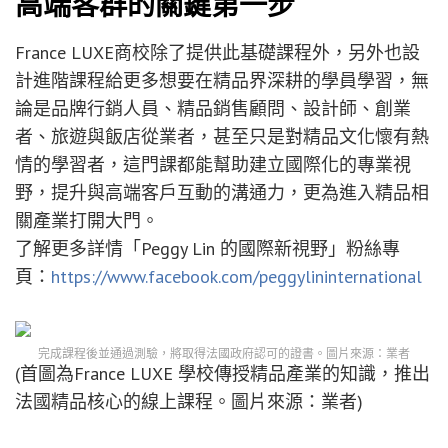
高端客群的關鍵第一步
France LUXE商校除了提供此基礎課程外，另外也設
計進階課程給更多想要在精品界深耕的學員學習，無
論是品牌行銷人員、精品銷售顧問、設計師、創業
者、旅遊與飯店從業者，甚至只是對精品文化懷有熱
情的學習者，這門課都能幫助建立國際化的專業視
野，提升與高端客戶互動的溝通力，更為進入精品相
關產業打開大門。
了解更多詳情「Peggy Lin 的國際新視野」粉絲專
頁：
https://www.facebook.com/peggylininternational
完成課程後並通過測驗，將取得法國政府認可的證書。圖片來源：業者
(首圖為France LUXE 學校傳授精品產業的知識，推出
法國精品核心的線上課程。圖片來源：業者)