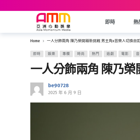
即時
熱
Home
一人分飾兩角 陳乃榮開箱新挑戰 男主角x音樂人切換自
即時
娛樂
專欄
時尚
熱門
追劇
電影
音
一人分飾兩角 陳乃榮
be90728
2025 年 6 月 9 日