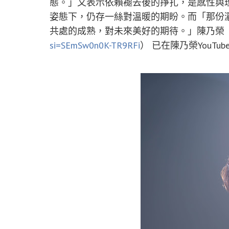
態。」又表示依賴褪去後的掙扎，是感性與
姿態下，仍存一絲對溫暖的期盼。而「那份
共處的成熟，對未來美好的期待。」陳乃榮〈
si=SEmSw0n0K-TR9RFi
） 已在陳乃榮YouTu