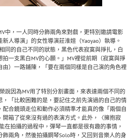
MV中，一人同時分飾兩角來對戲，更特別邀請電影
新人導演」的女性導演莊淮媗（Yaoyao）執導。
種相同的自己不同的狀態，黑色代表寂寞與掙扎，白
拍一支黑白MV的心願。」MV裡從前期（寂寞與掙
自由）一路鋪陳，「要在兩個同樣是自己演的角色裡
榮說因為MV用了特別分割畫面，來表達兩個不同的
思，「比較困難的是，要記住之前先演過的自己的情
，配合鏡頭走位和動作必須精準才能真的像「兩個自
、開箱了從來沒有過的表演方式。此外，〈擁抱寂
「能在拍攝的過程中，彈琴一直都是很有趣的事情，
飾兩角，然後拍攝鋼琴Solo時，又回到音樂人的身