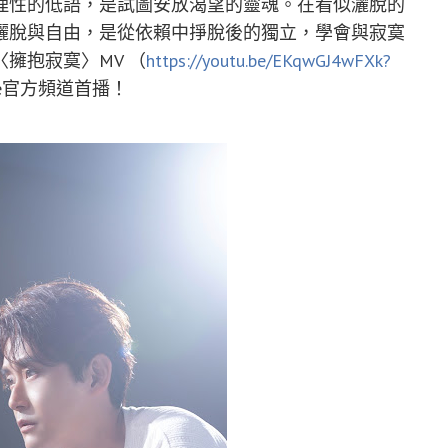
理性的低語，是試圖安放渴望的靈魂。在看似灑脫的
灑脫與自由，是從依賴中掙脫後的獨立，學會與寂寞
擁抱寂寞〉MV （
https://youtu.be/EKqwGJ4wFXk?
be官方頻道首播！