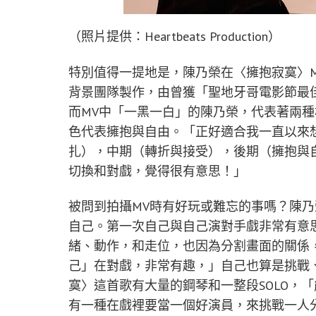
（照片提供：Heartbeats Production）
特別值得一提地是，陳乃榮在〈擁抱寂寞〉
背景團隊製作，由曾獲「聖地牙哥電影節最佳
而MV中「一黑一白」的陳乃榮，代表著兩
色代表擁抱與自由。「正好適合我一直以來想
扎），中期（轉折與接受），後期（擁抱與
切換和對戲，覺得很有意思！」
被問到拍攝MV時有好玩或難忘的事嗎？陳乃
自己。第一次自己與自己演對手戲非常有意
緒、動作，和走位，也因為分割畫面的關係
己」在對戲，非常有趣，」自己也算是挑戰
寞〉這首歌有大量的鋼琴和一整段SOLO，
有一種在戲裡要當一個好演員，來挑戰一人分