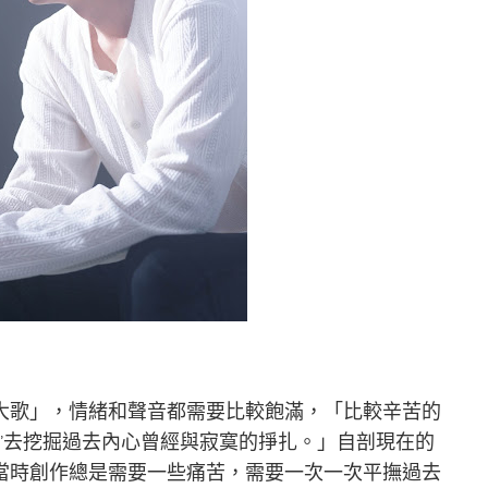
大歌」，情緒和聲音都需要比較飽滿，「比較辛苦的
”去挖掘過去內心曾經與寂寞的掙扎。」自剖現在的
當時創作總是需要一些痛苦，需要一次一次平撫過去