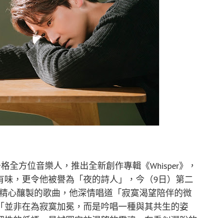
升格全方位音樂人，推出全新創作專輯《Whisper》，
有味，更令他被譽為「夜的詩人」，今（9日）第二
榮精心釀製的歌曲，他深情唱道「寂寞渴望陪伴的微
「並非在為寂寞加冕，而是吟唱一種與其共生的姿