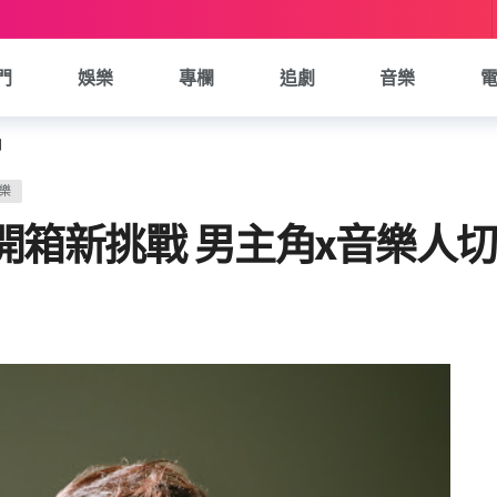
門
娛樂
專欄
追劇
音樂
如
樂
開箱新挑戰 男主角x音樂人