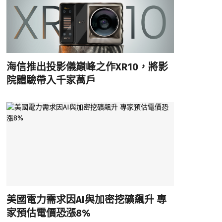
海信推出投影儀巔峰之作XR10，將影
院體驗帶入千家萬戶
美國電力需求因AI與加密挖礦飆升 專
家預估電價恐漲8%