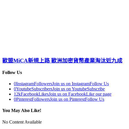
歐盟MiCA新規上路 歐洲加密貨幣產業淘汰近九成
Follow Us
0
Instagram
Followers
Join us on Instagram
Follow Us
0
Youtube
Subscribers
Join us on Youtube
Subscribe
12k
Facebook
Likes
Join us on Facebook
Like our page
0
Pinterest
Followers
Join us on Pinterest
Follow Us
You May Also Like!
No Content Available