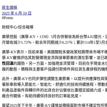
民生頭條
2025 年 6 月 10 日
0
Points
財經中心/綜合報導
廣華控股（廣華-KY，1338）5月合併營收為新台幣4.02
月營收減少1.72％、較去年同期減少6.21％；累計114年1至5
廣華-KY表示，目前來看，美國關稅多變政策短期帶來市場
華-KY審慎評估其對營運現金流與接單節奏的潛在影響，並已
性回溫
的趨勢，另一方面，加強現金流管理，目前在手現金水
廠的動態，積極與主要客戶協調付款條件與拉貨生產排程的機
此外，廣華-KY也同步彈性調整生產節奏，以提升供應彈性
著新車款導入節能化、智能化、舒適化的技術持續進程，帶動各
利產品塗裝件與轉印件的出貨合計佔營收比重穩定超過六成，
廠合作關係，有助持續保持良好的訂單能見度。
展望2025年下半年，廣華-KY謹慎並積極面對市場不確定性