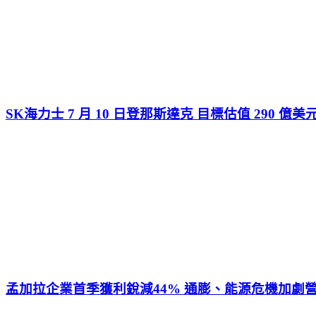
SK海力士 7 月 10 日登那斯達克 目標估值 290 億美
孟加拉企業首季獲利銳減44% 通膨、能源危機加劇