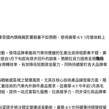
車受國內價格戰影響銷量不如預期，使得廣華-KY 5月營收較上
波動，使得品牌車廠與汽車供應鏈的生產出貨排程節奏不穩，廣
力道自5月下旬起有逐步回升的跡象，預期拉貨力道將呈現
階段
存周轉效率，有效降低短期資金壓力，同時持續緊盯各大品牌車
格戰敏感區域之營運風險，尤其在核心技術產品線發展方面，隨
藝技術的汽車內外飾件產品需求，從廣華-KY今年前5月高毛
模組，提供一站式客製化服務，拉高競爭力，同步深化與品牌車
，有望逐步挹注穩定營運成長動能。廣華-KY也持續秉持穩健經營