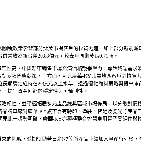
億元，因關稅政策影響部分北美市場客戶的拉貨力道，加上部分新能源
月合併營收為新台幣20.83億元，較去年同期成長0.71％。
不確定性高，中國新車銷售市場充滿價格競爭壓力，導致終端需求
啟動多項因應對策，一方面，可見廣華-KY北美地區客戶之拉貨
位長期穩定維持在20億元以上水準，透過優化備料策略與提高庫
制，提升資金回籠的穩定性與可預測性。
與策略韌性，並積極拓展多元產品線與區域市場佈局，以分散對價
品牌車廠對廣華-KY旗下含有轉印、塗裝、智能及發光等產品工
顯見此一趨勢明確，廣華-KY亦積極整合智慧車用電子零組件與
所帶來的挑戰，並期待隨著日產N7等新產品陸續加入量產行列後