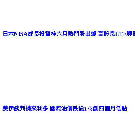
日本NISA成長投資枠六月熱門股出爐 高股息ETF
美伊談判捎來利多 國際油價跌逾1%創四個月低點