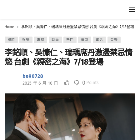
Home
李銘順、吳慷仁、瑞瑪席丹激盪禁忌情慾 台劇《親密之海》7/18登場
即時
娛樂
專欄
時尚
熱門
追劇
電影
音樂
李銘順、吳慷仁、瑞瑪席丹激盪禁忌情
慾 台劇《親密之海》7/18登場
be90728
0
Points
2025 年 6 月 10 日