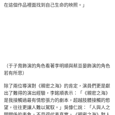
在這個作品裡面找到自己生命的映照。」
（于子育飾演的角色看著李明順與蔡亘晏飾演的角色
若有所思）
除了兩位導演對《親密之海》的肯定，演員們更是獻
出了難得的演出經驗，李銘順表示：「《親密之海》
是我接觸過最有情慾張力的劇本，超越肢體接觸的慾
望，往往更讓人難以駕馭。」吳慷仁說：「人與人之
間關係的表象，不見得代表真實，《親密之海》對人