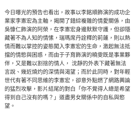
今日曝光的預告也看出，故事以李銘順飾演的成功企
業家李憲宏為主軸，揭開了錯綜複雜的情愛關係，由
吳慷仁飾演的阿榮，在李憲宏身邊默默守護，但卻隱
藏著不為人知的情愫，瑞瑪席丹詮釋的莉蓮，則以熱
情而難以掌控的姿態闖入李憲宏的生命，激起無法抵
擋的情慾與困惑，而由于子育飾演的曉雯既是事業夥
伴，又是難以割捨的情人， 沈靜的外表下藏著無法
言說、幾近燒灼的深情與渴望；而於此同時，對年輕
世代有著不同思維的李憲宏，卻意外點燃了網路輿論
的猛烈攻擊，影片結尾的對白「你不覺得人總是希望
得到自己沒有的嗎？」道盡男女關係中的自私與慾
望。