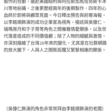
製作的台劇，遠赴美國紐約與阿拉斯加馬塔努斯卡冰
川等地拍攝，之後更歷經兩年的後期製作，四年的心
血終於即將與觀眾見面。今日釋出預告與前導海報，
以李銘順飾演的成功企業家為視角，描述與吳慷仁、
瑞瑪席丹和于子育等角色之間複雜情愛關係，以及世
代落差造成的不同價值觀；除了人物的細膩與激情，
亦深刻描繪了台灣20年來的變化，尤其是在社群網路
的放大鏡下，人與人之間既孤獨又緊緊相連的關係。
（吳慷仁飾演的角色非常崇拜由李銘順飾演的老闆）