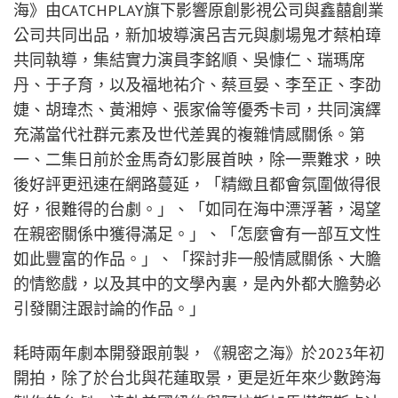
海》由CATCHPLAY旗下影響原創影視公司與鑫囍創業
公司共同出品，新加坡導演呂吉元與劇場鬼才蔡柏璋
共同執導，集結實力演員李銘順、吳慷仁、瑞瑪席
丹、于子育，以及福地祐介、蔡亘晏、李至正、李劭
婕、胡瑋杰、黃湘婷、張家倫等優秀卡司，共同演繹
充滿當代社群元素及世代差異的複雜情感關係。第
一、二集日前於金馬奇幻影展首映，除一票難求，映
後好評更迅速在網路蔓延，「精緻且都會氛圍做得很
好，很難得的台劇。」、「如同在海中漂浮著，渴望
在親密關係中獲得滿足。」、「怎麼會有一部互文性
如此豐富的作品。」、「探討非一般情感關係、大膽
的情慾戲，以及其中的文學內裏，是內外都大膽勢必
引發關注跟討論的作品。」
耗時兩年劇本開發跟前製，《親密之海》於2023年初
開拍，除了於台北與花蓮取景，更是近年來少數跨海