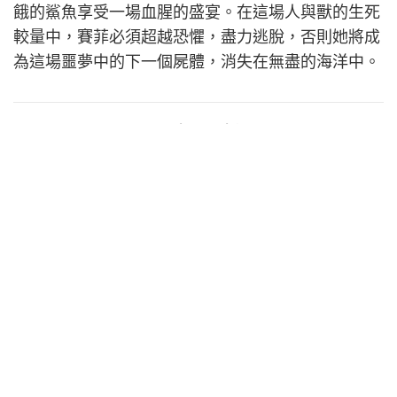
餓的鯊魚享受一場血腥的盛宴。在這場人與獸的生死
較量中，賽菲必須超越恐懼，盡力逃脫，否則她將成
為這場噩夢中的下一個屍體，消失在無盡的海洋中。
Previous Article
「原燒」北部首間概念店進駐西門町 套餐肉品升級 沙拉、
烤物、熟食無限放題
Next Article
馬來西亞國際航空推出全球優惠活動「Time for Premium
Escapades」