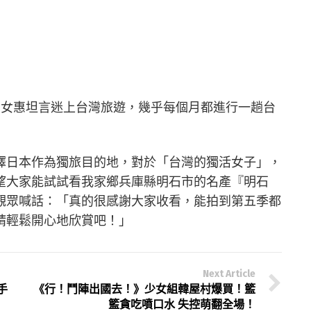
月女惠坦言迷上台灣旅遊，幾乎每個月都進行一趟台
擇日本作為獨旅目的地，對於「台灣的獨活女子」，
望大家能試試看我家鄉兵庫縣明石市的名產『明石
觀眾喊話：「真的很感謝大家收看，能拍到第五季都
請輕鬆開心地欣賞吧！」
Next Article
手
《行！鬥陣出國去！》少女組韓屋村爆買！籃
籃貪吃噴口水 失控萌翻全場！