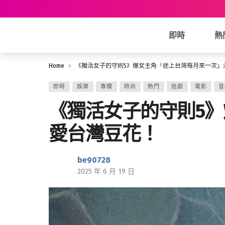
即時
熱
Home
《獨活女子的守則5》爆女主角「迷上台灣每月來一次」
即時
娛樂
專欄
時尚
熱門
追劇
電影
音
《獨活女子的守則5
愛台灣豆花！
be90728
2025 年 6 月 19 日