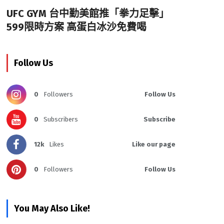
UFC GYM 台中勤美館推「拳力足擊」
599限時方案 高蛋白冰沙免費喝
Follow Us
0
Followers
Follow Us
0
Subscribers
Subscribe
12k
Likes
Like our page
0
Followers
Follow Us
You May Also Like!