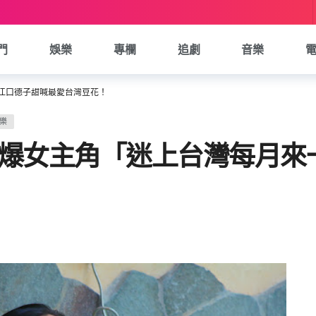
門
娛樂
專欄
追劇
音樂
江口德子甜喊最愛台灣豆花！
樂
》爆女主角「迷上台灣每月來