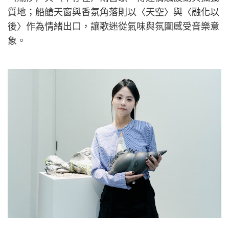
質地；船艙天窗與香氛角落則以〈天空〉與〈融化以
後〉作為情緒出口，讓歌迷從氣味與氛圍感受音樂意
象。