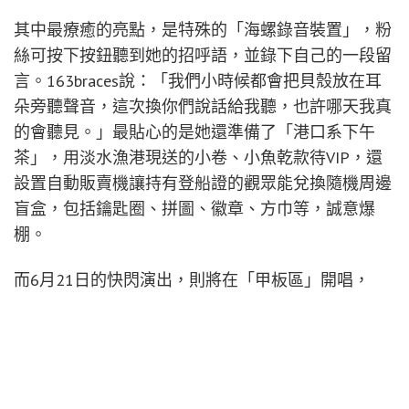
其中最療癒的亮點，是特殊的「海螺錄音裝置」，粉
絲可按下按鈕聽到她的招呼語，並錄下自己的一段留
言。163braces說：「我們小時候都會把貝殼放在耳
朵旁聽聲音，這次換你們說話給我聽，也許哪天我真
的會聽見。」最貼心的是她還準備了「港口系下午
茶」，用淡水漁港現送的小卷、小魚乾款待VIP，還
設置自動販賣機讓持有登船證的觀眾能兌換隨機周邊
盲盒，包括鑰匙圈、拼圖、徽章、方巾等，誠意爆
棚。
而6月21日的快閃演出，則將在「甲板區」開唱，
163braces說：「Land Ho是船員看到陸地時的喊話，
我也想對你們喊：我們到了，謝謝你們陪我靠岸。」
（照片提供：形上娛樂）