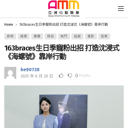
Home
163braces生日季寵粉出招 打造沈浸式《海螺號》靠岸行動
即時
娛樂
專欄
時尚
熱門
追劇
電影
音樂
163braces生日季寵粉出招 打造沈浸式
《海螺號》靠岸行動
be90728
0
Points
2025 年 6 月 20 日