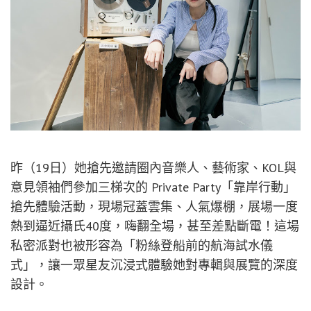
昨（19日）她搶先邀請圈內音樂人、藝術家、KOL與
意見領袖們參加三梯次的 Private Party「靠岸行動」
搶先體驗活動，現場冠蓋雲集、人氣爆棚，展場一度
熱到逼近攝氏40度，嗨翻全場，甚至差點斷電！這場
私密派對也被形容為「粉絲登船前的航海試水儀
式」，讓一眾星友沉浸式體驗她對專輯與展覽的深度
設計。