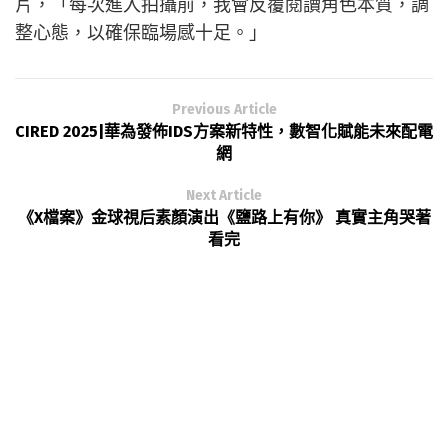
片，「每次進入拍攝前，我會反覆閱讀角色本質，調
整心態，以確保臨場感十足。」
Previous Article
CIRED 2025|華為發佈IDS方案新特性，數智化賦能未來配電
網
Next Article
《X檔案》金球視后素顏演出《鹽路上有你》 真實主角哭著
看完