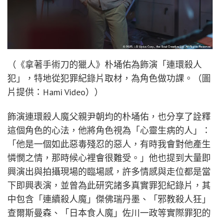
（《拿著手術刀的獵人》朴埇佑為飾演「連環殺人
犯」，特地從犯罪紀錄片取材，為角色做功課。（圖
片提供：Hami Video））
飾演連環殺人魔父親尹朝均的朴埇佑，也分享了詮釋
這個角色的心法，他將角色視為「心靈生病的人」：
「他是一個如此惡毒殘忍的惡人，有時我會對他產生
憐憫之情，那時候心裡會很難受。」他也提到大量即
興演出與拍攝現場的臨場感，許多情感與走位都是當
下即興表演，並曾為此研究諸多真實罪犯紀錄片，其
中包含「連續殺人魔」傑佛瑞丹墨、「邪教殺人狂」
查爾斯曼森、「日本食人魔」佐川一政等實際罪犯的