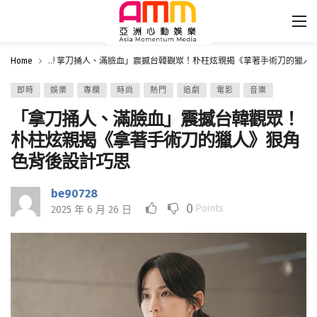
Home
「拿刀捅人、滿臉血」震撼台韓觀眾！朴柱炫親揭《拿著手術刀的獵人
即時
娛樂
專欄
時尚
熱門
追劇
電影
音樂
「拿刀捅人、滿臉血」震撼台韓觀眾！
朴柱炫親揭《拿著手術刀的獵人》狠角
色背後設計巧思
be90728
0
Points
2025 年 6 月 26 日