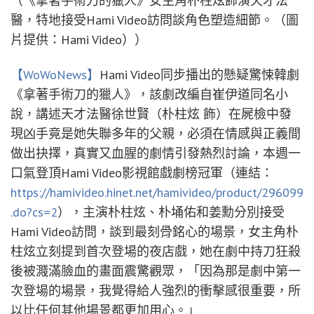
（《拿著手術刀的獵人》女主角朴柱炫飾演天才法
醫，特地接受Hami Video訪問談角色塑造細節。（圖
片提供：Hami Video））
【WoWoNews】
Hami Video同步播出的懸疑驚悚韓劇
《拿著手術刀的獵人》，該劇改編自崔伊道同名小
說，講述天才法醫徐世賢（朴柱炫 飾）在屍檢中發
現凶手竟是她失聯多年的父親，必須在情感與正義間
做出抉擇，真實又血腥的劇情引發熱烈討論，本週一
口氣登頂Hami Video影視館戲劇榜冠軍（連結：
https://hamivideo.hinet.net/hamivideo/product/296099
.do?cs=2
），主演朴柱炫、朴埇佑和姜勳分別接受
Hami Video訪問，談到最刻骨銘心的場景，女主角朴
柱炫立刻提到首次登場的夜店戲，她在劇中持刀狂殺
後被濺滿臉血的畫面震驚觀眾，「因為那是劇中第一
次登場的場景，我覺得給人強烈的衝擊感很重要，所
以比任何其他場景都更加用心。」