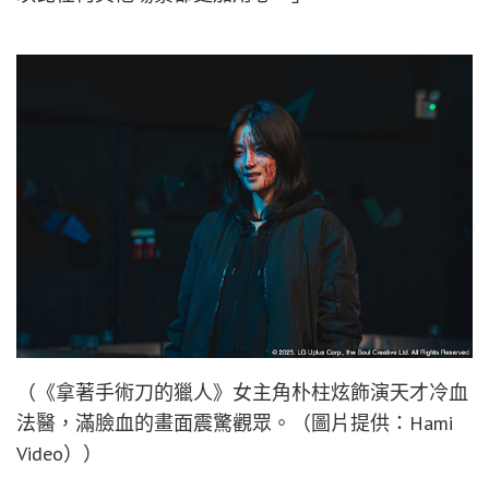
（《拿著手術刀的獵人》女主角朴柱炫飾演天才冷血
法醫，滿臉血的畫面震驚觀眾。（圖片提供：Hami
Video））