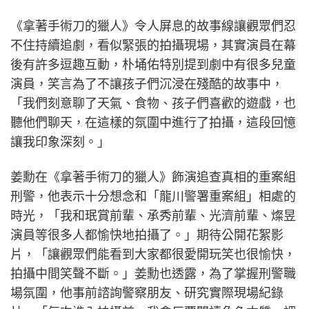
《拿著手術刀的獵人》令人屏息的故事線讓觀眾們忍
不住持續追劇，看似緊張的拍攝現場，其實演員在幕
後有許多逗趣互動，朴埇佑特別提到劇中有很多兒童
演員，笑言為了不讓孩子們沉浸在殘酷的故事中，
「我們刻意聊了天氣、食物、孩子們喜歡的遊戲，也
聽他們聊天，在這樣的氛圍中進行了拍攝，這段回憶
讓我印象深刻。」
姜勳在《拿著手術刀的獵人》飾演追查真相的重案組
刑警，他表示十分想念和「龍川警署重案組」相處的
時光，「我和珉賞前輩、承秀前輩、光濟前輩、燦昱
演員等很多人都愉快地拍攝了。」期待公開花絮影
片，「讓觀眾們能看到大家都很愛開玩笑也很愉快，
拍攝中間笑聲不斷。」姜勳也透露，為了掌握刑警職
場氛圍，他事前諮詢警察朋友、研究實際現場紀錄