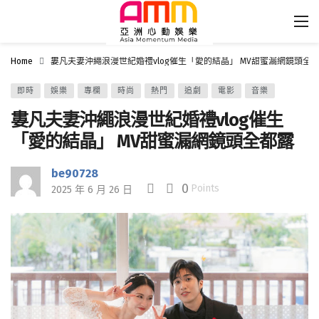
Home
婁凡夫妻沖繩浪漫世紀婚禮vlog催生「愛的結晶」 MV甜蜜漏網鏡頭全
即時
娛樂
專欄
時尚
熱門
追劇
電影
音樂
婁凡夫妻沖繩浪漫世紀婚禮vlog催生
「愛的結晶」 MV甜蜜漏網鏡頭全都露
be90728
0
Points
2025 年 6 月 26 日