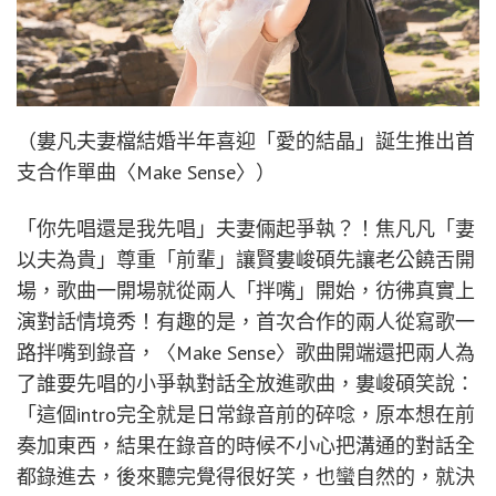
（婁凡夫妻檔結婚半年喜迎「愛的結晶」誕生推出首
支合作單曲〈Make Sense〉）
「你先唱還是我先唱」夫妻倆起爭執？！焦凡凡「妻
以夫為貴」尊重「前輩」讓賢婁峻碩先讓老公饒舌開
場，歌曲一開場就從兩人「拌嘴」開始，彷彿真實上
演對話情境秀！有趣的是，首次合作的兩人從寫歌一
路拌嘴到錄音，〈Make Sense〉歌曲開端還把兩人為
了誰要先唱的小爭執對話全放進歌曲，婁峻碩笑說：
「這個intro完全就是日常錄音前的碎唸，原本想在前
奏加東西，結果在錄音的時候不小心把溝通的對話全
都錄進去，後來聽完覺得很好笑，也蠻自然的，就決