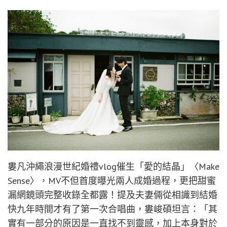
婁凡沖繩浪漫世紀婚禮vlog催生「愛的結晶」〈Make
Sense〉，MV不但首度曝光兩人成婚過程，更把甜蜜
漏網鏡頭完整收錄全都露！提及夫妻倆從相識到結婚
快九年時間才有了第一次合唱曲，婁峻碩坦言：「其
實有一部分的原因是一直找不到靈感，加上本身對於