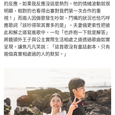
的反應，如果我反應沒這麼熱烈，他的情緒波動就很
明顯，相對的也看得出婁對我們第一次合作的重
視！」而兩人因做歌發生吵架、鬥嘴的狀況也恰巧呼
應歌詞「該吵得架其實多的是」，夫妻倆更索性把彼
此和解之道寫進歌中，一句「也許抱一下就是解答」
將鏡頭外王子與公主實際生活相處之道透過歌曲如實
呈現，讓焦凡凡笑說：「這首歌沒有童話劇本，只有
兩個真實相處過的人的默契。」