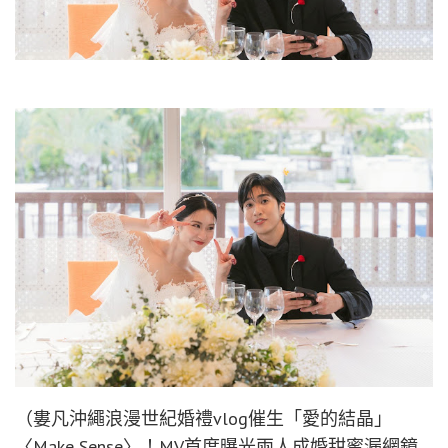
（婁凡沖繩浪漫世紀婚禮vlog催生「愛的結晶」
〈Make Sense〉！MV首度曝光兩人成婚甜蜜漏網鏡