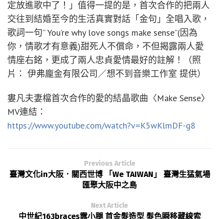
定放進歌中了！」值得一提的是，首次合作的把兩人
交往到結婚至今的生活真實對話「金句」全唱入歌，
歌詞一句” You’re why love songs make sense”(因為
你，情歌才有意義)甜死人不償命，不但揭露兩人愛
情座右銘，更成了兩人忠貞愛情最好的註解！（照
片： 伊弗龐金有限公司／想不到音樂工作室 提供）
婁凡夫妻檔首次合作的愛的結晶歌曲〈Make Sense〉
MV連結：
https://www.youtube.com/watch?v=K5wKlmDF-g8
Previous Article
臺灣文化in大阪．關西世博 「We TAIWAN」 臺灣生猛氣場
匯聚大阪中之島
Next Article
中世紀163braces露小腿 首金髮造型 髮色瞬移藏線索