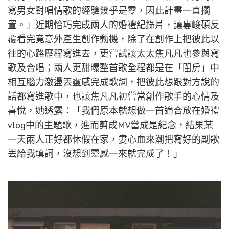
寫男女對唱情歌的經驗幾乎是零，因此計畫一直擱
置。」近期恰巧完成兩人的婚禮紀錄片，讓婁峻碩反
覆看完竟意外產生創作動機，除了在創作上把彼此以
往的心路歷程寫進去，更嘗試讓太太焦凡凡也參與寫
歌及合唱；兩人更甜曝整首歌全程都是在「閨房」中
相互腦力激盪丟靈感完成歌詞，把彼此想跟對方說的
話都寫進歌中，也讓焦凡凡初嘗當創作歌手的心情及
喜悅，她透露：「我們原本就想做一首適合放在婚禮
vlog中的主題歌，進而剪成MV當成是紀念，結果某
一天兩人正好都休假在家，婁心血來潮把寫好的副歌
丟給我填詞，沒想到靈感一來就完成了！」