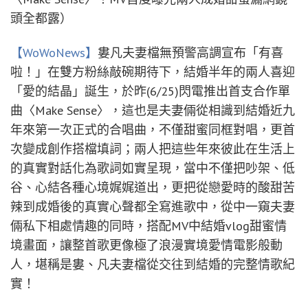
頭全都露）
【WoWoNews】
婁凡夫妻檔無預警高調宣布「有喜
啦！」在雙方粉絲敲碗期待下，結婚半年的兩人喜迎
「愛的結晶」誕生，於昨(6/25)閃電推出首支合作單
曲〈Make Sense〉，這也是夫妻倆從相識到結婚近九
年來第一次正式的合唱曲，不僅甜蜜同框對唱，更首
次變成創作搭檔填詞；兩人把這些年來彼此在生活上
的真實對話化為歌詞如實呈現，當中不僅把吵架、低
谷、心結各種心境娓娓道出，更把從戀愛時的酸甜苦
辣到成婚後的真實心聲都全寫進歌中，從中一窺夫妻
倆私下相處情趣的同時，搭配MV中結婚vlog甜蜜情
境畫面，讓整首歌更像極了浪漫實境愛情電影般動
人，堪稱是婁、凡夫妻檔從交往到結婚的完整情歌紀
實！