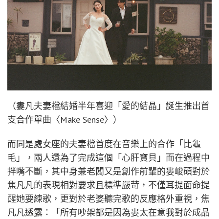
（婁凡夫妻檔結婚半年喜迎「愛的結晶」誕生推出首
支合作單曲〈Make Sense〉）
而同是處女座的夫妻檔首度在音樂上的合作「比龜
毛」，兩人還為了完成這個「心肝寶貝」而在過程中
拌嘴不斷，其中身兼老闆又是創作前輩的婁峻碩對於
焦凡凡的表現相對要求且標準嚴苛，不僅耳提面命提
醒她要練歌，更對於老婆聽完歌的反應格外重視，焦
凡凡透露：「所有吵架都是因為婁太在意我對於成品