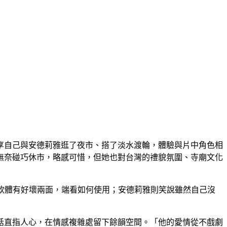
享自己與安德莉雅逛了夜市、搭了淡水渡輪，體驗與片中角色相
無奈碰巧休市，略感可惜，但她也對台灣的禮貌氛圍、寺廟文化
交友軟體有好壞兩面，端看如何使用；安德莉雅則笑說雖然自己沒
話直指人心，在情感複雜處留下餘韻空間。「他的愛情從不戲劇