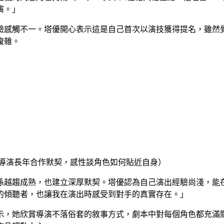
演。」
驗感觸不一。塔優開心表示這是自己首次以演技獲得提名，雖然
複雜。
與導演長年合作默契，感性談角色如何貼近自身）
係越趨成熟，也建立深厚默契。塔優認為自己演出經驗尚淺，能
的傾聽者，也讓我在演出時感受到對手的真實存在。」
示，她欣賞導演不落俗套的敘事方式，劇本中對每個角色都充滿