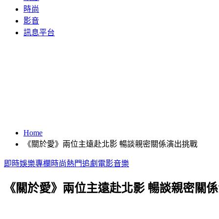
時尚
影音
訊息平台
Home
《關於愛》兩位主遠赴北影 暢談親密關係演出挑戰
即時
娛樂
專欄
時尚
熱門
追劇
電影
音樂
《關於愛》兩位主遠赴北影 暢談親密關