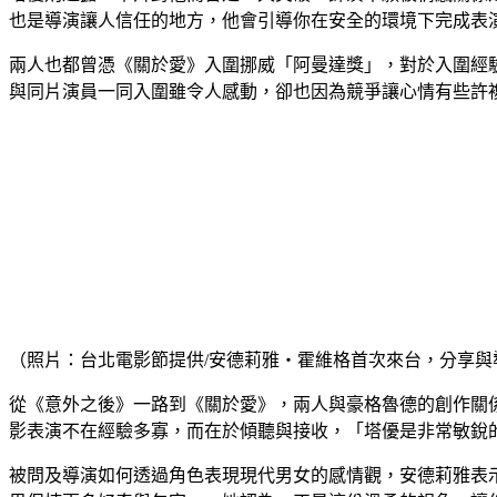
也是導演讓人信任的地方，他會引導你在安全的環境下完成表
兩人也都曾憑《關於愛》入圍挪威「阿曼達獎」，對於入圍經
與同片演員一同入圍雖令人感動，卻也因為競爭讓心情有些許
（照片：台北電影節提供/安德莉雅・霍維格首次來台，分享
從《意外之後》一路到《關於愛》，兩人與豪格魯德的創作關
影表演不在經驗多寡，而在於傾聽與接收，「塔優是非常敏銳
被問及導演如何透過角色表現現代男女的感情觀，安德莉雅表