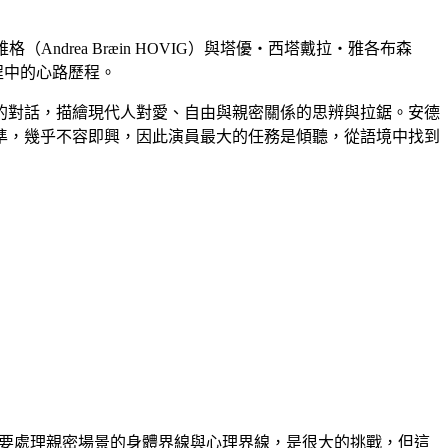
ndrea Bræin HOVIG）與塔優・西塔戴拉・雅各布森
攝過程中的心路歷程。
的對話，描繪現代人對愛、自由與親密關係的思辨與拉鋸。安德
準，幾乎不容即興，因此演員最大的任務是傾聽，從語境中找到
「要處理親密場景的身體界線與心理界線，是很大的挑戰，但這