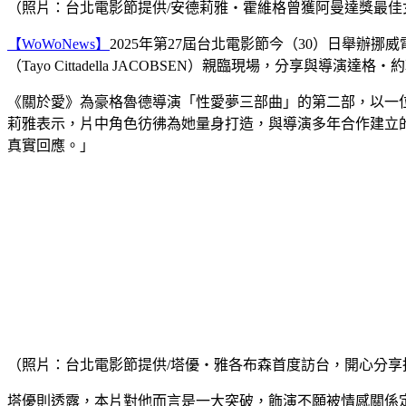
（照片：台北電影節提供/安德莉雅・霍維格曾獲阿曼達獎最
【WoWoNews】
2025年第27屆台北電影節今（30）日舉辦挪
（Tayo Cittadella JACOBSEN）親臨現場，分享與導演
《關於愛》為豪格魯德導演「性愛夢三部曲」的第二部，以一
莉雅表示，片中角色彷彿為她量身打造，與導演多年合作建立
真實回應。」
（照片：台北電影節提供/塔優・雅各布森首度訪台，開心分享
塔優則透露，本片對他而言是一大突破，飾演不願被情感關係定