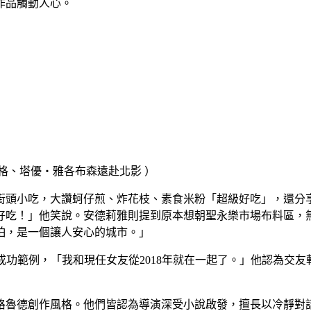
作品觸動人心。
格、塔優・雅各布森遠赴北影 ）
街頭小吃，大讚蚵仔煎、炸花枝、素食米粉「超級好吃」，還分
好吃！」他笑說。安德莉雅則提到原本想朝聖永樂市場布料區，
怕，是一個讓人安心的城市。」
er 成功範例，「我和現任女友從2018年就在一起了。」他認為
格魯德創作風格。他們皆認為導演深受小說啟發，擅長以冷靜對