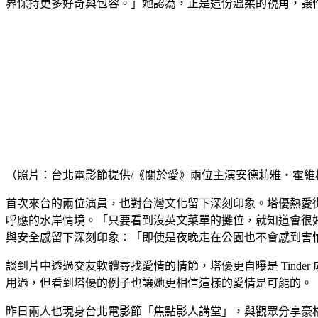
界保持更多好奇與包容。」她認為，正是這份溫柔的視角，讓
（照片：台北電影節提供/《關於愛》兩位主演安德莉雅・霍維
首次來台的兩位演員，也對台灣文化留下深刻印象。塔優熱愛
呼應的水岸情境。「只要看到沒英文菜單的攤位，就知道會很
與安全感留下深刻印象：「即使是夜晚走在公園也不會感到害
談到片中透過交友軟體尋找愛情的情節，塔優更自曝是 Tind
用過，但看到塔優的例子也讓她更相信這樣的愛情是可能的。
昨日兩人也現身台北電影節「焦點影人講堂」，與觀眾分享豪