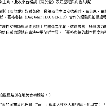
佳女主角，此次來台暢談《關於愛》表演歷程與角色共鳴）
威電影《關於愛》媒體茶敘，邀請兩位主演安德莉雅・布萊恩・霍維格（A
達格・約翰・豪格魯德（Dag Johan HAUGERUD）合作的經驗與拍
位理性女醫師與溫柔男護士的關係為主軸，透過誠實且極具張力
的信任感也讓她在表演中更貼近本質，「豪格魯德的劇本極度精
拍攝經驗與在地美食初體驗。 ）
義的同志角色托爾（Tor），與本人性格大相徑庭。他坦言：