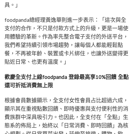
具。」
foodpanda總經理黃逸華則進一步表示：「這次與全
支付的合作，不只是付款方式上的升級，更是一場使
用體驗的革新。作為率先整合電子支付的外送平台，
我們希望持續引領市場趨勢，讓每個人都能輕鬆點
餐，不再被年齡、裝置或卡片綁住，也讓外送變得更
貼近日常、也更有溫度。」
歡慶全支付上線
foodpanda
登錄最高享
10%
回饋 全點
還可折抵消費無上限
根據會員數據顯示，全支付女性會員占比超過六成，
顯示其在重視點數回饋、即時優惠與支付便利性的消
費族群中深具吸引力。也因此，全支付在「全點」生
態系的佈局上，始終以「日常消費、即時回饋」為核
心規劃。從日常買菜出發，延伸至旅遊、購物、飲