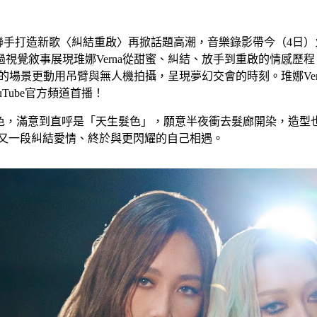
Lin聯手打造新歌〈糾結重啟〉再掀話題高潮，音樂錄影帶今（4
覺敘事展現琟娜Verna從甜蜜、糾結、放手到重啟的情感歷程。
場景更動用吊臂與無人機拍攝，呈現夢幻交會的時刻。琟娜Verna 
YouTube官方頻道首播！
」髮色，滿意到直呼是「天生髮色」，願意半夜衝去髮廊開染，造型
段又一段糾結愛情、終於與更閃耀的自己相遇。