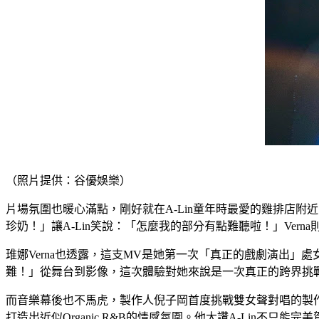
（照片提供：谷優娛樂）
片場氛圍也暖心滿點，剛好就在A-Lin童年時最愛的雞排店附近，
珍奶！」讓A-Lin笑說：「怎麼我的部分有點難聽啦！」Ve
琟娜Verna也透露，這支MV是她第一次「真正的戲劇演出
難！」從舞台到影像，這次體驗對她來說是一次真正的跨界挑
而音樂幕後也不馬虎，製作人倪子岡首度挑戰雙女聲對唱的製作，坦言
打造出近似Organic R&B的情感氛圍。他大讚A-Lin不只