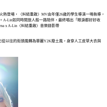
日）火熱登場，〈糾結重啟〉MV由年僅26歲的學生導演一鳴執導，
A-Lin如同時間旅人般一路陪伴，最終唱出「眼淚都好好收
x A-Lin〈糾結重啟〉音樂錄影帶
也從以往的街頭風轉為華麗Y2K廢土風，身穿人工皮草大衣與