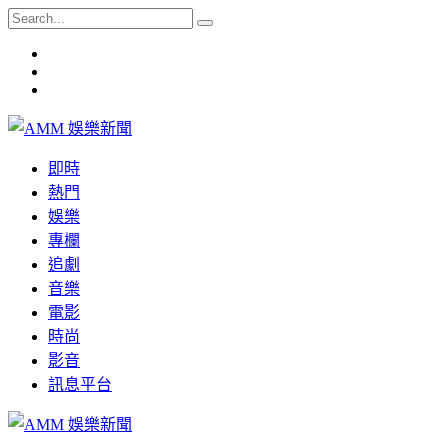
即時
熱門
娛樂
專欄
追劇
音樂
電影
時尚
影音
訊息平台