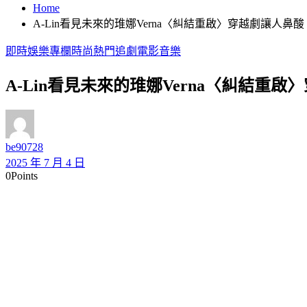
Home
A-Lin看見未來的琟娜Verna〈糾結重啟〉穿越劇讓人鼻酸
即時
娛樂
專欄
時尚
熱門
追劇
電影
音樂
A-Lin看見未來的琟娜Verna〈糾結重
be90728
2025 年 7 月 4 日
0
Points