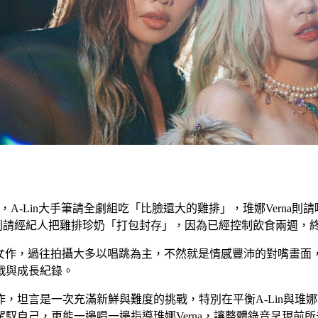
A-Lin大手筆請全劇組吃「比臉還大的雞排」，琟娜Verna則請喝
rna則請經紀人把雞排珍奶「打包封存」，因為已經控制飲食兩週
」處女作，過往拍攝大多以唱跳為主，不然就是情感豐沛的對嘴畫
戰與成長紀錄。
是一次充滿新鮮與難度的挑戰，特別在平衡A-Lin與琟娜Verna不
能完美駕馭自己，更能一邊唱一邊指導琟娜Verna，讓整體錄音呈現