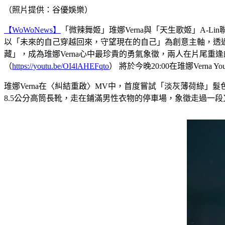
（照片提供：谷優娛樂）
【WoWoNews】
「微辣舞姬」琟娜Verna與「天生歌姬」A-
以「未來的自己穿越回來，守望現在的自己」為創意主軸，透過視
藏」，成為琟娜Verna心中最珍貴的勇氣象徵，兩人在片尾重逢的
（
https://youtu.be/OI4lAHEFqto
） 將於今晚20:00在琟娜Verna 
琟娜Verna在〈糾結重啟〉MV中，首度嘗試「淡灰薄荷綠
8.5公分高筒長靴，走在鋪滿男性衣物的停車場，象徵走過一