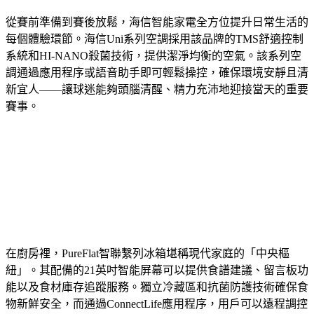
從賽前準備到賽後放鬆，海信智能家電全方位提升日常生活的
每個體驗環節。海信Uni系列空調採用該品牌的TMS舒適控制
系統和HI-NANO殺菌技術，提供潔淨均衡的空氣。該系列空
調通過應用程序或語音助手即可輕鬆操控，確保環境安靜且清
新宜人——讓球迷能夠頭腦清醒、精力充沛地迎接當天的重要
賽事。
在廚房裡，PureFlat智聯繫列冰箱堪稱現代家庭的「中央樞
紐」。其配備的21英吋智能屏幕可以提供食譜建議、留言板功
能以及食材庫存追蹤服務。獨立冷藏區和抗菌防護技術確保食
物新鮮安全，而通過ConnectLife應用程序，用戶可以遠程調控