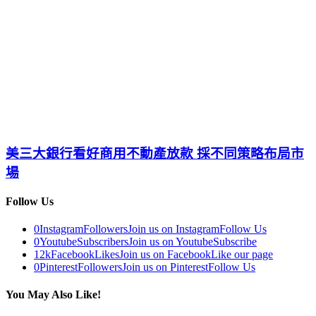
美三大銀行看好商用不動產放款 採不同策略布局市
場
Follow Us
0
Instagram
Followers
Join us on Instagram
Follow Us
0
Youtube
Subscribers
Join us on Youtube
Subscribe
12k
Facebook
Likes
Join us on Facebook
Like our page
0
Pinterest
Followers
Join us on Pinterest
Follow Us
You May Also Like!