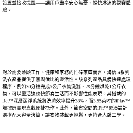
設置並接收提醒——讓用戶盡享安心無憂、暢快淋漓的觀賽體
驗。
對於需要兼顧工作、健康和家務的忙碌家庭而言，海信5i系列
洗衣產品提供了無與倫比的靈活性。該系列產品具備快速處理
程序，例如30分鐘完成5公斤衣物洗滌、29分鐘烘乾1公斤衣
物，可以靈活適應快節奏生活而不影響性能表現。其搭載的
iJet™深層潔淨系統將洗滌效率提升38%，而3.55英吋的iPlay™
觸控屏實現直觀便捷操作。此外，節省空間的iFit™緊湊設計
還搭配大容量滾筒，讓衣物裝載更輕鬆，更符合人體工學。