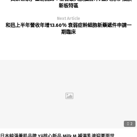
新板特區
Next Article
和迅上半年營收年增13.60％ 衰弱症幹細胞新藥遞件申請一
期臨床
2
日本純淨養肌品牌 Yii核心新品 Milk M 補濕乳液迎夏面世