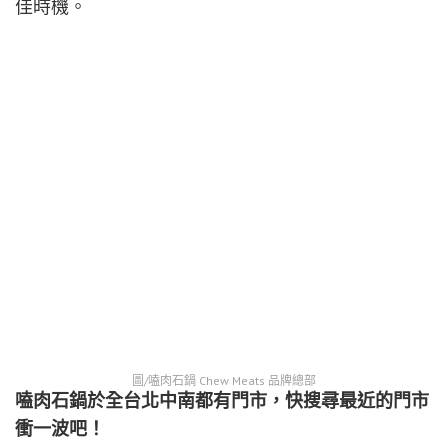
佳時機。
圖/嗑肉石鍋 Chew Meats 品牌總部
嗑肉石鍋於全台北中南都有門市，快搜尋最近的門市
衝一波吧！