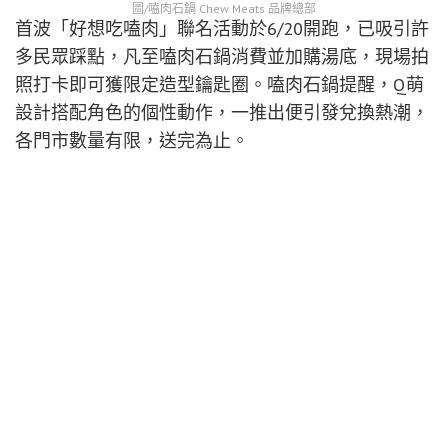
圖/嗑肉石鍋 Chew Meats 品牌總部
首波「好想吃嗑肉」聯名活動於6/20開跑，已吸引許
多民眾踩點，凡至嗑肉石鍋消費並加購湯底，現場拍
照打卡即可獲限定造型鑰匙圈。嗑肉石鍋提醒，Q萌
設計搭配角色的個性動作，一推出便引發兌換熱潮，
各門市數量有限，送完為止。