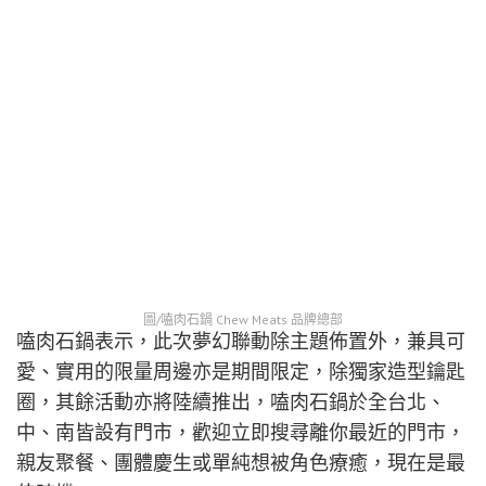
圖/嗑肉石鍋 Chew Meats 品牌總部
嗑肉石鍋表示，此次夢幻聯動除主題佈置外，兼具可
愛、實用的限量周邊亦是期間限定，除獨家造型鑰匙
圈，其餘活動亦將陸續推出，嗑肉石鍋於全台北、
中、南皆設有門市，歡迎立即搜尋離你最近的門市，
親友聚餐、團體慶生或單純想被角色療癒，現在是最