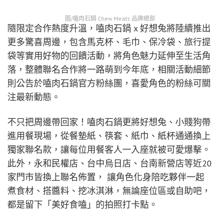
圖/嗑肉石鍋 Chew Meats 品牌總部
隨限定合作熱度升溫，嗑肉石鍋 x 好想兔將陸續推出
更多驚喜周邊，包含馬克杯、毛巾、保冷袋、旅行提
袋等實用好物的回饋活動，將角色魅力延伸至生活角
落，整體聯名合作將一路萌到今年底，相關活動細節
則公告於嗑肉石鍋官方粉絲團，喜愛角色的粉絲可關
注最新動態。
不只把周邊帶回家！嗑肉石鍋更將好想兔、小賤狗帶
進用餐現場，從餐墊紙、筷套、紙巾、紙杯通通換上
獨家聯名款，讓每位用餐客人一入座就被可愛爆擊。
此外，永和民權店、台中烏日店、台南新營店等近20
家門市皆換上聯名佈置， 讓角色化身陪吃夥伴一起
煮食材、搭醬料、挖冰淇淋，無論座位區或自助吧，
都是留下「美好食嗑」的拍照打卡點。