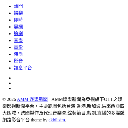
熱門
娛樂
即時
專欄
追劇
音樂
電影
時尚
影音
訊息平台
© 2026
AMM 娛樂新聞
- AMM娛樂新聞為亞視旗下OTT之娛
樂影視新聞平台，主要範圍包括台灣.香港.新加坡.馬來西亞四
大區域，跨國製作及代理音樂會.綜藝節目.戲劇.直播的多媒體
網路影音平台 theme by
akbilisim
.