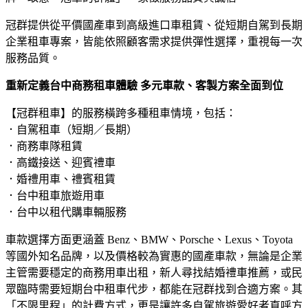
冠群提供從平價國產車到高級進口車租賃、從短期自駕到長期
企業租車專案，皆能依照顧客需求提供彈性選擇，重視每一次
服務品質。
重新定義台中商務租車體驗 多元車款、客製方案全面到位
【冠群租車】的服務橫跨多種租車情境，包括：
．自駕租車（短期／長期）
．商務車隊租賃
．高鐵接送、迎賓禮車
．婚禮用車、禮賓租賃
．台中租車旅遊用車
．台中以租代購車輛服務
車款選擇方面更涵蓋 Benz、BMW、Porsche、Lexus、Toyota
等國外知名品牌，以及價格較為實惠的國產車款，無論是企業
主管需要穩定的商務用車出租，新人尋找結婚禮車推薦，或民
眾臨時需要短期台中租車代步，都能在冠群找到合適方案。其
「不限里程」的計費方式，更是讓許多自駕旅遊愛好者直呼方