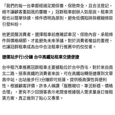
「我們的每一台車都經過定期保養、保險齊全，且合法登記，
絕不讓顧客重蹈我的覆轍。」冠群租車創辦人如是說。租車流
程也以簡單快速、條件透明為原則，避免低價陷阱與模糊條款
引發糾紛。
他更提醒消費者，選擇租車前應確認車況、保險內容、承租條
件與價格細節，才能避免未來爭議。對於消費者權益的重視，
也讓冠群租車成為台中合法租車行推薦中的佼佼者。
捷運站步行3分鐘 台中高鐵站租車交通便捷
台中租汽車推薦冠群租車主要據點位於台中西屯，對於來自南
北二路、搭乘高鐵的消費者來說，可在高鐵站轉搭捷運到文華
高中站，出站後步行3分鐘即可抵達，提供極高彈性與便利
性。根據顧客評價，許多人稱讚「服務親切、車況新穩、價格
合理」，更有不少回頭客表示老闆會根據個人需求量身訂做租
賃方案，真正做到了貼心又專業。