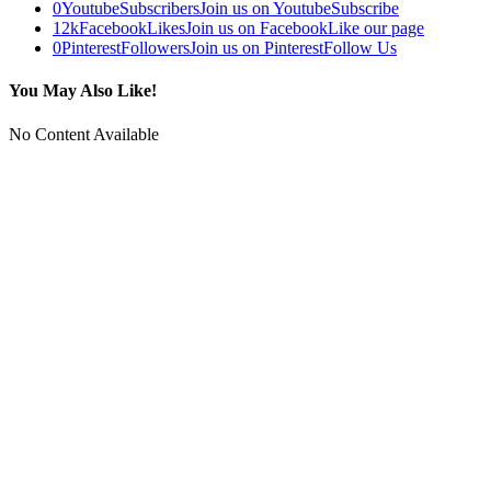
0
Youtube
Subscribers
Join us on Youtube
Subscribe
12k
Facebook
Likes
Join us on Facebook
Like our page
0
Pinterest
Followers
Join us on Pinterest
Follow Us
You May Also Like!
No Content Available