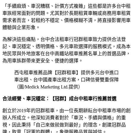
「手續麻煩、車況糟糕、計價方式複雜」這些都是許多台中租
車族經常面對的問題。尤其對於長期租賃車輛或商務用車租賃
需求者而言，若租約不穩定、價格模糊不清，將直接影響用車
體驗與企業形象。
為解決這些痛點，台中合法租車行冠群租車致力提供合法登
記、車況穩定、透明價格、多元車款選擇的服務模式，成為本
地民眾與外地旅客在台中高鐵站租車推薦名單上的首選品牌，
為用車族群帶來更安全、便捷的選擇。
西屯租車推薦品牌【冠群租車】提供多元台中進口
車出租、台中國產車出租方案，口碑信譽雙重保障
（圖/Medick Marketing Ltd.提供）
合法經營、車況穩定：【冠群】成台中租車行推薦首選
創立於2019年的冠群租車，由一位長期耕耘台中租車市場的創
辦人所成立。他深知消費者對於「車況、手續與價格」的重
視，因此秉持「自己來做就做到最好」的理念，創建冠群品
牌，取意「冠軍的群體」，象徵服務品質與誠信。