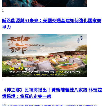
1
鋪路能源與AI未來：美國交通基建如何強化國家競
爭力
1
《神之鄉》民視將播出！黃新皓苦練八家將 林玟誼
憶繞境：像真的走完一趟