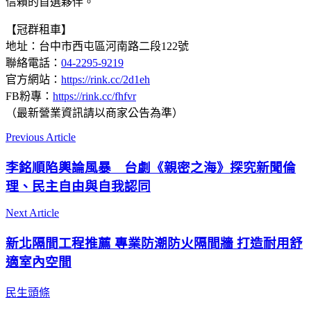
信賴的首選夥伴。
【冠群租車】
地址：台中市西屯區河南路二段122號
聯絡電話：
04-2295-9219
官方網站：
https://rink.cc/2d1eh
FB粉專：
https://rink.cc/fhfvr
（最新營業資訊請以商家公告為準）
Previous Article
李銘順陷輿論風暴 台劇《親密之海》探究新聞倫
理、民主自由與自我認同
Next Article
新北隔間工程推薦 專業防潮防火隔間牆 打造耐用舒
適室內空間
民生頭條