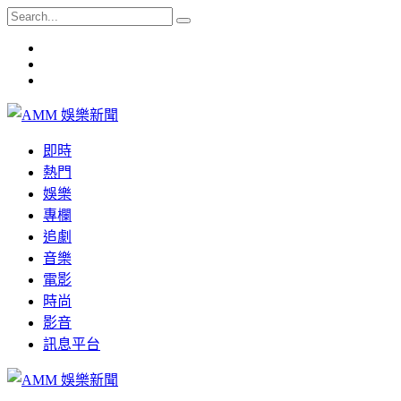
即時
熱門
娛樂
專欄
追劇
音樂
電影
時尚
影音
訊息平台