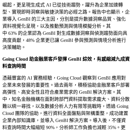
崛起，更呈現生成式 AI 已從技術趨勢，躍升為企業加速轉
型、實現即時洞察與敏捷決策的必經之路。報告中也顯示，企
業導入 GenBI 的三大主因，分別是提升數據洞察品質、強化
資料視覺化呈現，以及推動預測與情境模擬分析。其
中 63% 的企業認為 GenBI 對生成數據洞察與偵測趨勢面向具
高度貢獻，48% 企業更已讓 GenBI 參與預測與情境分析進行
決策輔助。
Going Cloud 助金融業客戶發揮 GenBI 綜效，有感縮減九成資
料查詢時間
憑藉豐富的 AI 實務經驗，Going Cloud 觀察到 GenBI 應用對
企業未來發展的重要性。過去兩年，積極協助金融業客戶部署
高彈性、高安全性且符合產業需求的 GenBI 解決方案。其
中，知名金融機構在面對跨部門資料提取需求龐大、資料分散
難以統一尋找，以及數據分析人力有限等挑戰時，透過 Going
Cloud 團隊的協助，進行資料全面盤點與架構重整，成功建置
企業內部知識庫，並導入 GenBI 解決方案。導入後，不僅資
料查詢時間大幅縮短 90%，分析師工作負擔也減輕 35%。更