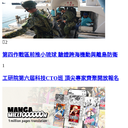
2
第四作戰區前推小琉球 驗證跨海機動與離島防衛
1
工研院第六屆科技CTO班 頂尖專家齊聚開放報名