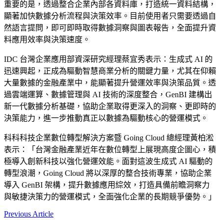
重要的是，透過整合企業內部各資料庫，打造統一資料結構，
顯著加快數據分析流程與決策效率。目前使用者只需要透過自
然語言提問，即可即時取得數據洞察與圖表報告，全面提升資
料應用效率與決策速度。
IDC 台灣企業應用部資深研究經理蔡宜秀表示：生成式 AI 的
迅速興起，正成為驅動智慧商業分析的關鍵力量，尤其在仰賴
大量數據的金融產業中，能顯著提升營運效率與決策品質。透
過雲端運算、數據管理與 AI 技術的深度整合，GenBI 建構出
新一代數據分析基礎，協助企業取得更深入的洞察、更即時的
決策能力，進一步推動真正以數據為驅動核心的營運模式。
科科科技企業數位轉型解決方案暨 Going Cloud 總經理黃柏淞
表示：「台灣金融產業近年在數位轉型上展現高度企圖心，積
極導入創新科技以強化營運效能。面對這波生成式 AI 驅動的
轉型浪潮，Going Cloud 將以深厚的整合技術專業，協助企業
導入 GenBI 架構，提升數據應用綜效，打造具備前瞻洞察力
與敏捷決策力的營運模式，全面強化企業的長期競爭優勢。」
Previous Article