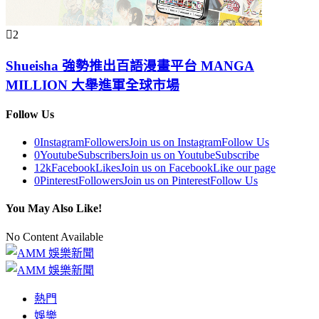
2
Shueisha 強勢推出百語漫畫平台 MANGA
MILLION 大舉進軍全球市場
Follow Us
0
Instagram
Followers
Join us on Instagram
Follow Us
0
Youtube
Subscribers
Join us on Youtube
Subscribe
12k
Facebook
Likes
Join us on Facebook
Like our page
0
Pinterest
Followers
Join us on Pinterest
Follow Us
You May Also Like!
No Content Available
熱門
娛樂