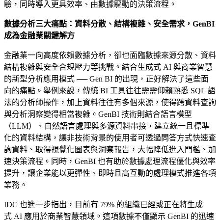
驗，同時導入更具效率、由數據驅動的決策流程。
數據分析三大痛點：資料分散、結構複雜、安全需求，GenBI
成為金融業關鍵解方
金融業一向高度依賴數據分析，卻也面臨數據來源分散、資料
結構複雜與安全合規壓力等挑戰。結合生成式 AI 與商業智慧
的新型分析應用模式 ── Gen BI 的出現，正好解決了這些面
向的痛點。舉例來說，傳統 BI 工具往往需需仰賴熟悉 SQL 語
法的分析師操作，加上資料往往有多個來源，使得跨資料查詢
與分析洞察變得相當複雜。GenBI 技術則結合語言模型
（LLM）、自然語言處理與多源資料串接，建立統一且標準
化的資料結構，讓非技術背景的使用者可透過問答方式快速查
詢資料、取得視覺化圖表與洞察報告，大幅降低進入門檻、加
速決策流程。同時，GenBI 也有助於數據處理流程優化與效率
提升，讓企業能以更彈性、即時且高互動的處理模式推進各項
業務。
IDC 也進一步指出，目前有 79% 的組織已經或正在將生成
式 AI 應用於商業智慧領域。這項數據不僅顯示 GenBI 的迅速