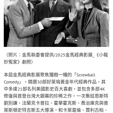
（照片：金馬執委會提供/2025金馬經典影展_《小報
妙冤家》劇照）
本屆金馬經典影展聚焦獨樹一幟的「Screwball
Comedy」，精選30部好萊塢黃金年代經典作品，其
中多達21部名列美國影史百大喜劇，並包含多部4K
修復與首登台灣大銀幕的珍稀之作。一次集結恩斯特
劉別謙、法蘭克卡普拉、霍華霍克斯、喬治庫克與普
萊斯頓史特吉斯五大導演，和卡萊葛倫、賈利古柏、