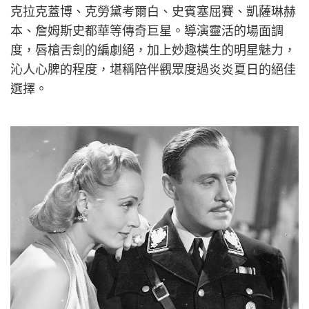
克拉克蓋博、克勞黛考爾白、史賓塞屈賽、凱薩琳赫
本、詹姆斯史都華等傳奇巨星。導演靈活的場面調
度，唇槍舌劍的編劇絕，加上妙趣橫生的明星魅力，
沁人心脾的程度，堪稱陪伴觀眾度過炎炎夏日的絕佳
選擇。