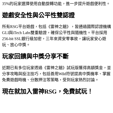
35%的玩家選擇使用自動旋轉功能，進一步提升遊戲便利性。
遊戲安全性與公平性雙認證
所有RSG平台遊戲，包括《雷神之鎚》，皆通過國際認證機構
GLI與iTech Labs雙重驗證，確保公平性與隨機性。平台採用
256-bit SSL銀行級加密，三年來資安零事故，讓玩家安心遊
玩、放心中獎。
玩家回饋與中獎分享不斷
近期已有多位玩家透過《雷神之鎚》試玩版獲得高額獎金，並
分享攻略與投注技巧，包括善用Wild符號提高中獎機率、掌握
免費遊戲時機、分散押注等策略，受到玩家熱烈討論。
現在就加入雷神
RSG
，免費試玩！