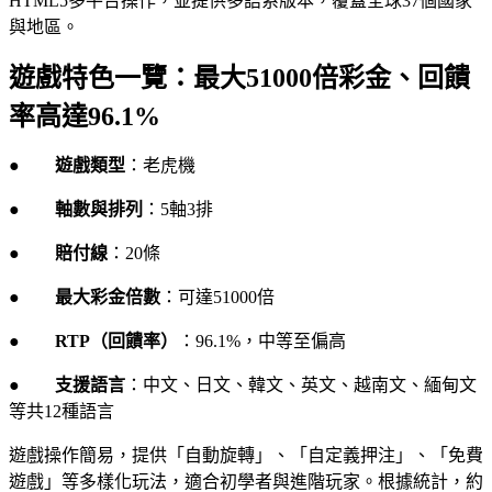
HTML5多平台操作，並提供多語系版本，覆蓋全球37個國家
與地區。
遊戲特色一覽：最大
51000
倍彩金、回饋
率高達
96.1%
●
遊戲類型
：老虎機
●
軸數與排列
：5軸3排
●
賠付線
：20條
●
最大彩金倍數
：可達51000倍
●
RTP
（回饋率）
：96.1%，中等至偏高
●
支援語言
：中文、日文、韓文、英文、越南文、緬甸文
等共12種語言
遊戲操作簡易，提供「自動旋轉」、「自定義押注」、「免費
遊戲」等多樣化玩法，適合初學者與進階玩家。根據統計，約