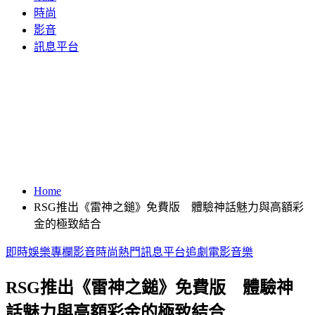
時尚
影音
訊息平台
Home
RSG推出《雷神之鎚》免費版 體驗神話魅力與高額彩
金的極致結合
即時
娛樂
專欄
影音
時尚
熱門
訊息平台
追劇
電影
音樂
RSG推出《雷神之鎚》免費版 體驗神
話魅力與高額彩金的極致結合