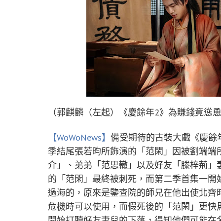
（郭麒麟（左起）《慶餘年2》為賺錢竟慫
【WoWoNews】
備受期待的古裝大戲《慶餘
季結尾張若昀所飾演的「范閑」因被劉端端
介」、弟弟「范思轍」以及好友「滕梓荊」
的「范閑」最終被刺死，而第二季首集一開
過海的，原來是鑒查院的師兄在他出使北齊
危機時可以使用，而假死後的「范閑」更快
開始打聽好友妻兒的下落，得知他們可能在