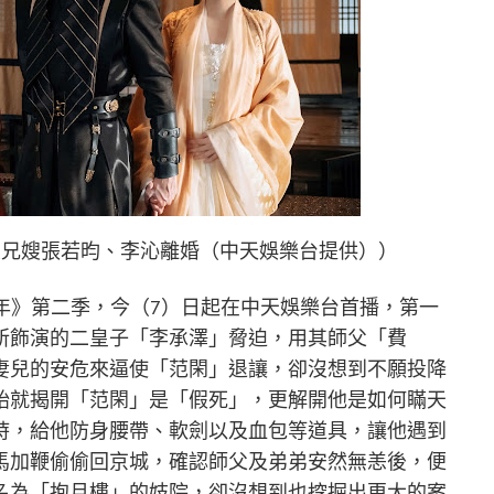
恿兄嫂張若昀、李沁離婚（中天娛樂台提供））
年》第二季，今（7）日起在中天娛樂台首播，第一
所飾演的二皇子「李承澤」脅迫，用其師父「費
妻兒的安危來逼使「范閑」退讓，卻沒想到不願投降
始就揭開「范閑」是「假死」，更解開他是如何瞞天
時，給他防身腰帶、軟劍以及血包等道具，讓他遇到
馬加鞭偷偷回京城，確認師父及弟弟安然無恙後，便
名為「抱月樓」的妓院，卻沒想到也挖掘出更大的案