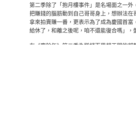
第二季除了「抱月樓事件」是名場面之一外
把賺錢的腦筋動到自己哥哥身上，想辦法在
拿來拍賣賺一番，更表示為了成為慶國首富
給休了，和離之後呢，咱不還能復合嗎」，
在《慶餘年》第二季為賺錢而異想天開的郭
下跪，有一場戲他才剛看到一臉嚴肅的父親
他更說道「這氣氛我熟」，詼諧逗趣的話語
然首次和辛芷蕾所飾演的「海棠朵朵」對戲
捉住郭麒麟喋喋不休的嘴巴，兩人好笑的互
Previous Article
《行！鬥陣出國去！》楊繡惠日本蹲地撫摸
生男子？！ 積極示愛畫面曝光