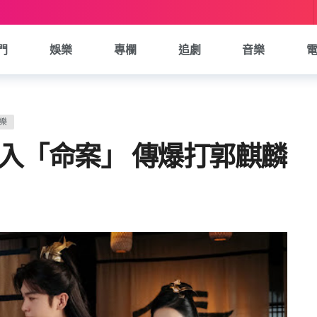
門
娛樂
專欄
追劇
音樂
樂
入「命案」 傳爆打郭麒麟