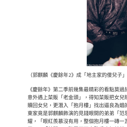
（郭麒麟《慶餘年2》成「地主家的傻兒子
《慶餘年》第二季前幾集最精彩的看點莫過
意外遇上菜販「老金頭」，得知菜販把女兒
贖回女兒，更潛入「抱月樓」找出逼良為娼
東家竟是郭麒麟飾演的見錢眼開的弟弟「范
耀，「眼紅羨慕沒有用，整個抱月樓一磚一