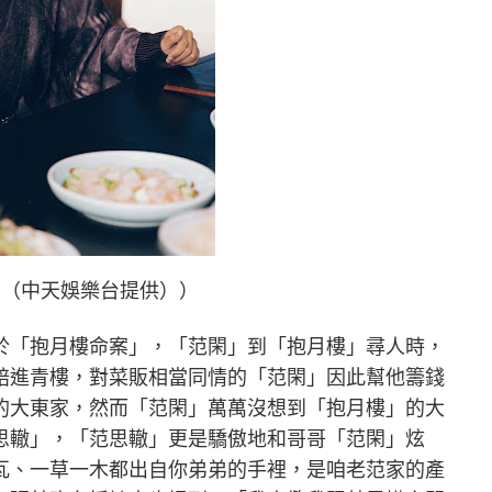
」（中天娛樂台提供））
於「抱月樓命案」，「范閑」到「抱月樓」尋人時，
賠進青樓，對菜販相當同情的「范閑」因此幫他籌錢
的大東家，然而「范閑」萬萬沒想到「抱月樓」的大
思轍」，「范思轍」更是驕傲地和哥哥「范閑」炫
瓦、一草一木都出自你弟弟的手裡，是咱老范家的產