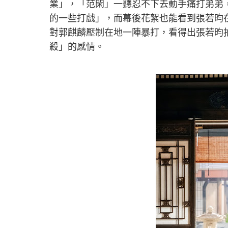
業」，「范閑」一聽忍不下去動手痛打弟弟
的一些打戲」，而幕後花絮也能看到張若昀
對郭麒麟壓制在地一陣暴打，看得出張若昀
殺」的感情。