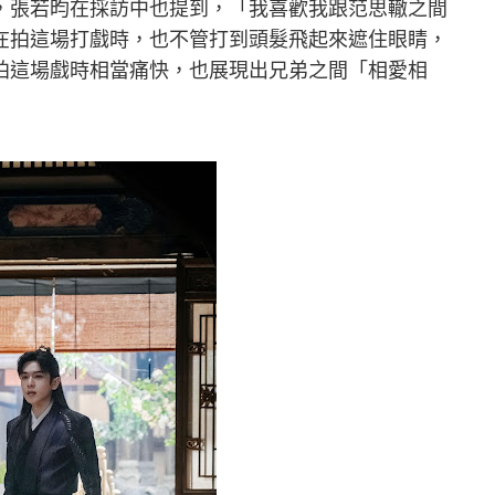
，張若昀在採訪中也提到，「我喜歡我跟范思轍之間
在拍這場打戲時，也不管打到頭髮飛起來遮住眼睛，
拍這場戲時相當痛快，也展現出兄弟之間「相愛相