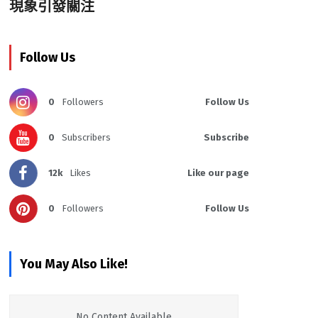
現象引發關注
Follow Us
0
Followers
Follow Us
0
Subscribers
Subscribe
12k
Likes
Like our page
0
Followers
Follow Us
You May Also Like!
No Content Available