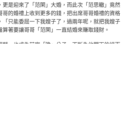
，更是迎來了「范閑」大婚，而此次「范思轍」竟然
哥哥的婚禮上收到更多的錢，把出席哥哥婚禮的資格
，「只能委屈一下我嫂子了，過兩年呢，就把我嫂子
盤算著要讓哥哥「范閑」一直結婚來賺取錢財。
麒麟，也成為范家「跪」公子，不斷為他闖下的禍而
，就立馬下跪認錯，當被問到為什麼一進門就下跪，
為戲劇增添不少笑點，其中第二季劇情裡，郭麒麟雖
，兩人卻相當有默契並且即興發揮，劇中辛芷蕾一把
動也成為網友熱議的焦點。
Next Article
陌
「柏林女力崛起藝術節FemRises」開展 臺灣
女性影像與創意登陸歐洲主流藝文場域