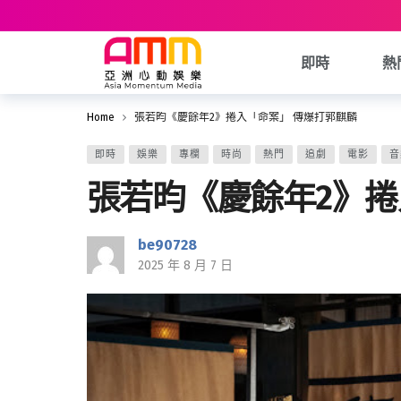
即時
熱
Home
張若昀《慶餘年2》捲入「命案」 傳爆打郭麒麟
即時
娛樂
專欄
時尚
熱門
追劇
電影
音
張若昀《慶餘年2》捲
be90728
2025 年 8 月 7 日