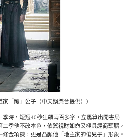
范家「跪」公子（中天娛樂台提供））
一季時，短短40秒狂飆兩百多字，立馬算出開書局
第二季他不改本色，依舊視財如命又極具經商頭腦，
一條金項鍊，更是凸顯他「地主家的傻兒子」形象。