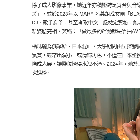
除了成人影像事業，她近年亦積極跨足舞台與音
ズ」，並於2023年以 MARY 名義組成女團「B
DJ、歌手身份，甚至考取中文二級檢定資格，
新姿態亮相，笑稱：「做最多的運動就是靠拍AV
橘瑪麗為俄羅斯、日本混血，大學期間由星探發掘
氣質，經常出演小三或情婦角色，不僅在日本坐擁粉
際成人展，讓攤位擠得水洩不通。2024年，她於
次進榜。