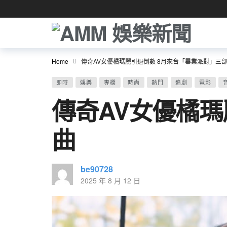
Home
傳奇AV女優橘瑪麗引退倒數 8月來台「畢業派對」三
即時
娛樂
專欄
時尚
熱門
追劇
電影
傳奇AV女優橘瑪
曲
be90728
2025 年 8 月 12 日