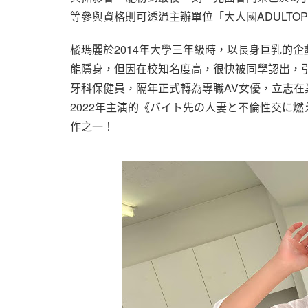
等參與資格則可透過主辦單位「大人國ADULTO
橘瑪麗於2014年大學三年級時，以長身巨乳的
能隱身，但因在校知名度高，很快被同學認出，
牙科保健員，隔年正式轉為專職AV女優，立志
2022年主演的《バイト先の人妻と不倫性交に燃
作之一！