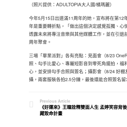
（照片提供：ADULTOPIA大人國/橘瑪麗）
今年5月15日出道滿11周年的她，宣布將在第12
年是重要轉折點，「做出這個決定感覺孤獨、心
透露未來將專注音樂與其他媒體工作，並在引退
周年聚會。
三場「畢業派對」各有亮點：見面會（8/23 One
照、勾手比愛心、專屬短影音到零死角擺拍，福利
心，並安排勾手合照與簽名；攝影會（8/24 好
攝，兩套服裝各拍2.5分鐘，最後還能合照簽名
Previous Article
《好運來》王瞳詮釋雙面人生 孟婷笑容背後
藏致命計畫