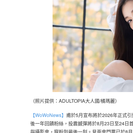
（照片提供：ADULTOPIA大人國/橘瑪麗）
【WoWoNews】
甫於5月宣布將於2026年正式
後一年回饋粉絲，投震撼彈將於8月23日至24
與攝影會，寵粉到最後一刻。見面會門票已於8月7日中