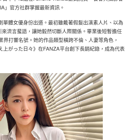
PIA」官方社群掌握最新資訊。
企劃單體女優身份出道。最初雖戴著假髮出演素人片、以為
引來流言蜚語，讓她毅然切斷人際關係。畢業後短暫擔任
在業界打響名號。她的作品類型橫跨不倫、人妻等角色，
え上がった日々》在FANZA平台創下長銷紀錄，成為代表