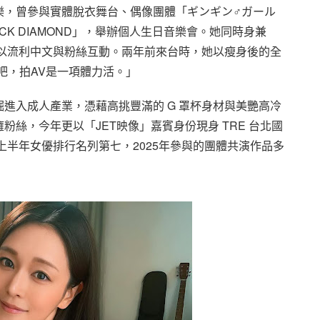
樂，曾參與實體脫衣舞台、偶像團體「ギンギン♂ガール
LACK DIAMOND」，舉辦個人生日音樂會。她同時身兼
能以流利中文與粉絲互動。兩年前來台時，她以瘦身後的全
吧，拍AV是一項體力活。」
進入成人產業，憑藉高挑豐滿的 G 罩杯身材與美艷高冷
絲，今年更以「JET映像」嘉賓身份現身 TRE 台北國
上半年女優排行名列第七，2025年參與的團體共演作品多