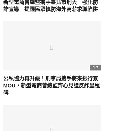
新型電商曾總監攜手臺北市刑大 強化防
詐宣導 提醒民眾慎防海外高薪求職陷阱
7
公私協力再升級！刑事局攜手將來銀行簽
MOU，新型電商曾總監齊心見證反詐里程
碑