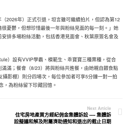
年（2026年）正式引退，坦言雖可繼續拍片，但認為第12
情很憂鬱，但想珍惜最後一年與粉絲見面的每一刻。」她
前安排多場粉絲活動，包括香港見面會、秋葉原簽名會及
Rule）設有VVIP學霸、模範生、乖寶寶三種票種，從合
滿滿；餐會（8/23）將與粉絲共進餐，由她親自餵食點
棚友攝影棚）則分四場次，每位參加者可享5分鐘一對一拍
留念，為粉絲留下珍藏回憶。
Next Article
住宅房地產買方經紀佣金集體訴訟 ---- 集體訴
訟擬議和解及附屬濟助通知和退出的截止日期