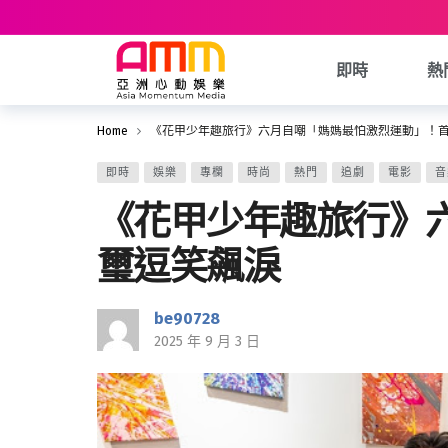
即時
熱
Home
《花甲少年趣旅行》六月自嘲「媽媽最怕激烈運動」！
即時
娛樂
專欄
時尚
熱門
追劇
電影
音
《花甲少年趣旅行》
璽逗笑飆淚
be90728
2025 年 9 月 3 日