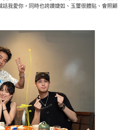
喊話我愛你，同時也誇讚婕如、玉璽很體貼、會照顧