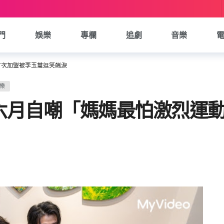
門
娛樂
專欄
追劇
音樂
首次加盟被李玉璽逗笑飆淚
樂
六月自嘲「媽媽最怕激烈運