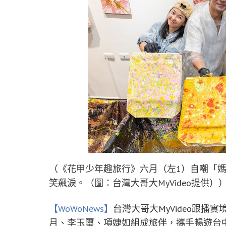
（《花甲少年趣旅行》六月（左1）自嘲「
笑飆淚。（圖：台灣大哥大MyVideo提供）
【WoWoNews】
台灣大哥大MyVideo跟
月、李玉璽、項婕如組成旅伴，攜手暢遊台中。