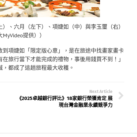
上）、六月（左下）、項婕如（中）與李玉璽（右）
yVideo提供））
收到項婕如「限定版心意」，是在旅途中找畫家畫卡
有在旅行當下才能完成的禮物，事後用錢買不到！」
誠，都成了這趟旅程最大收穫。
Next Article
《2025卓越銀行評比》18家銀行榮獲肯定 展
現台灣金融業永續競爭力