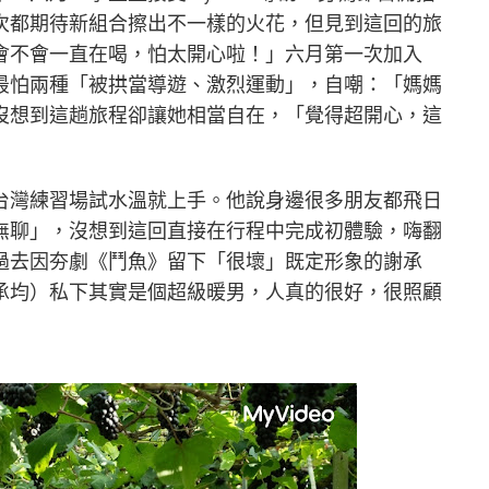
次都期待新組合擦出不一樣的火花，但見到這回的旅
會不會一直在喝，怕太開心啦！」六月第一次加入
最怕兩種「被拱當導遊、激烈運動」，自嘲：「媽媽
沒想到這趟旅程卻讓她相當自在，「覺得超開心，這
台灣練習場試水溫就上手。他說身邊很多朋友都飛日
無聊」，沒想到這回直接在行程中完成初體驗，嗨翻
過去因夯劇《鬥魚》留下「很壞」既定形象的謝承
承均）私下其實是個超級暖男，人真的很好，很照顧