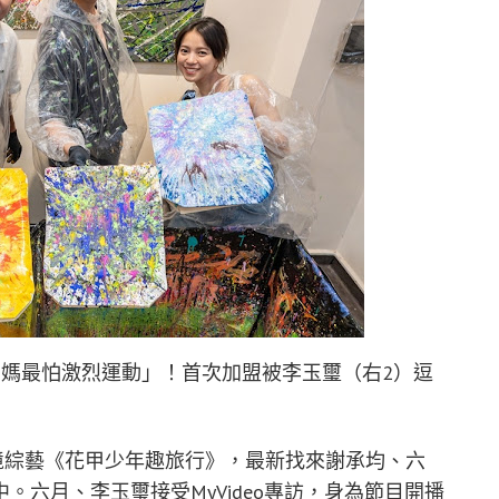
媽媽最怕激烈運動」！首次加盟被李玉璽（右2）逗
）
播實境綜藝《花甲少年趣旅行》，最新找來謝承均、六
六月、李玉璽接受MyVideo專訪，身為節目開播