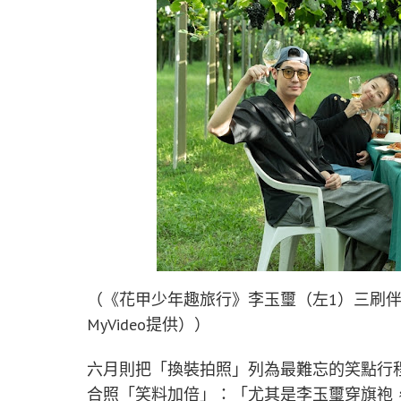
（《花甲少年趣旅行》李玉璽（左1）三刷
MyVideo提供））
六月則把「換裝拍照」列為最難忘的笑點行
合照「笑料加倍」：「尤其是李玉璽穿旗袍