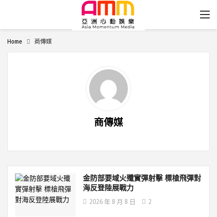
Home
商傳媒
商傳媒
金防部要域火殲實彈射擊 標槍飛彈對
海反登陸展戰力
2026 年 8 月 8 日
2