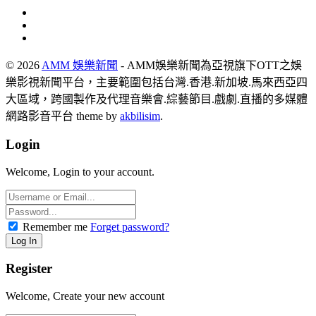
© 2026
AMM 娛樂新聞
- AMM娛樂新聞為亞視旗下OTT之娛
樂影視新聞平台，主要範圍包括台灣.香港.新加坡.馬來西亞四
大區域，跨國製作及代理音樂會.綜藝節目.戲劇.直播的多媒體
網路影音平台 theme by
akbilisim
.
Login
Welcome, Login to your account.
Remember me
Forget password?
Register
Welcome, Create your new account