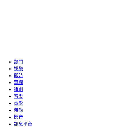
熱門
娛樂
即時
專欄
追劇
音樂
電影
時尚
影音
訊息平台