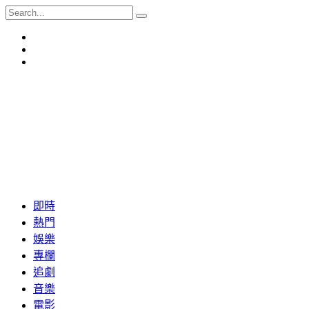
即時
熱門
娛樂
專欄
追劇
音樂
電影