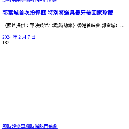
郭富城首次扮悍匪 特別將道具暴牙帶回家珍藏
（照片提供：華映娛樂/《臨時劫案》香港首映會-郭富城）…
2024 年 2 月 7 日
187
即時
娛樂
專欄
時尚
熱門
追劇