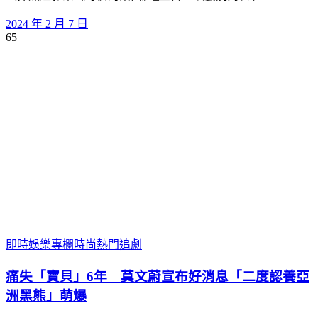
2024 年 2 月 7 日
65
即時
娛樂
專欄
時尚
熱門
追劇
痛失「寶貝」6年 莫文蔚宣布好消息「二度認養亞
洲黑熊」萌爆