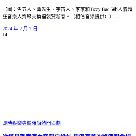
（圖：告五人、麋先生、宇宙人、家家和Tizzy Bac 5組人氣超
狂音樂人齊聚交換福袋賀新春。（相信音樂提供））…
2024 年 2 月 7 日
14
即時
娛樂
專欄
時尚
熱門
追劇