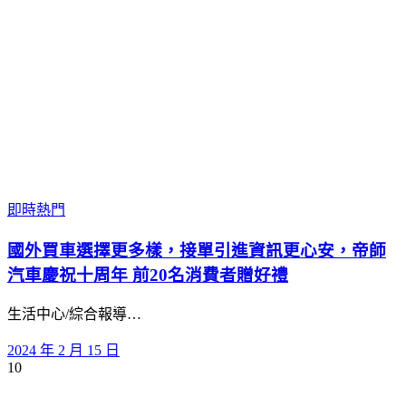
即時
熱門
國外買車選擇更多樣，接單引進資訊更心安，帝師
汽車慶祝十周年 前20名消費者贈好禮
生活中心/綜合報導…
2024 年 2 月 15 日
10