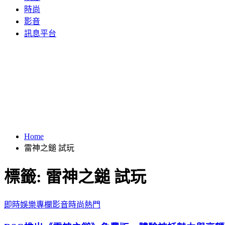
時尚
影音
訊息平台
Home
雷神之鎚 試玩
標籤:
雷神之鎚 試玩
即時
娛樂
專欄
影音
時尚
熱門