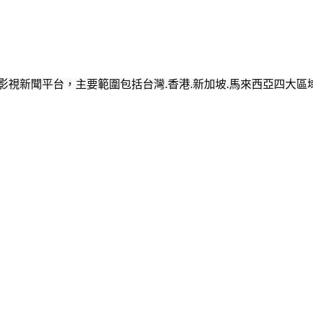
樂影視新聞平台，主要範圍包括台灣.香港.新加坡.馬來西亞四大區