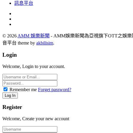
訊息平台
© 2026
AMM 娛樂新聞
- AMM娛樂新聞為亞視旗下OTT之娛
音平台 theme by
akbilisim
.
Login
Welcome, Login to your account.
Remember me
Forget password?
Register
Welcome, Create your new account