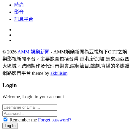
時尚
影音
訊息平台
© 2026
AMM 娛樂新聞
- AMM娛樂新聞為亞視旗下OTT之娛
樂影視新聞平台，主要範圍包括台灣.香港.新加坡.馬來西亞四
大區域，跨國製作及代理音樂會.綜藝節目.戲劇.直播的多媒體
網路影音平台 theme by
akbilisim
.
Login
Welcome, Login to your account.
Remember me
Forget password?