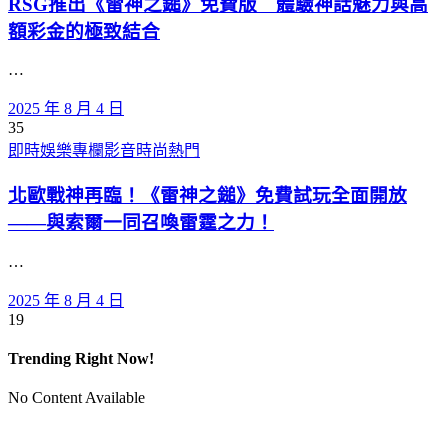
RSG推出《雷神之鎚》免費版 體驗神話魅力與高
額彩金的極致結合
…
2025 年 8 月 4 日
35
即時
娛樂
專欄
影音
時尚
熱門
北歐戰神再臨！《雷神之鎚》免費試玩全面開放
——與索爾一同召喚雷霆之力！
…
2025 年 8 月 4 日
19
Trending Right Now!
No Content Available