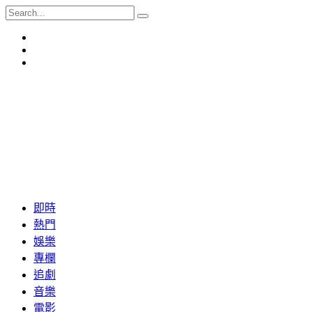
即時
熱門
娛樂
專欄
追劇
音樂
電影