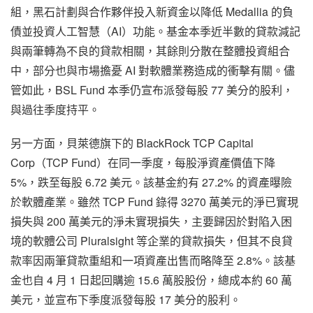
組，黑石計劃與合作夥伴投入新資金以降低 Medallia 的負
債並投資人工智慧（AI）功能。基金本季近半數的貸款減記
與兩筆轉為不良的貸款相關，其餘則分散在整體投資組合
中，部分也與市場擔憂 AI 對軟體業務造成的衝擊有關。儘
管如此，BSL Fund 本季仍宣布派發每股 77 美分的股利，
與過往季度持平。
另一方面，貝萊德旗下的 BlackRock TCP Capital
Corp（TCP Fund）在同一季度，每股淨資產價值下降
5%，跌至每股 6.72 美元。該基金約有 27.2% 的資產曝險
於軟體產業。雖然 TCP Fund 錄得 3270 萬美元的淨已實現
損失與 200 萬美元的淨未實現損失，主要歸因於對陷入困
境的軟體公司 Pluralsight 等企業的貸款損失，但其不良貸
款率因兩筆貸款重組和一項資產出售而略降至 2.8%。該基
金也自 4 月 1 日起回購逾 15.6 萬股股份，總成本約 60 萬
美元，並宣布下季度派發每股 17 美分的股利。