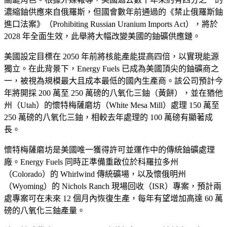
濃縮鈾供應來自俄羅斯，但國會數年前通過的《禁止俄羅斯鈾
進口法案》（Prohibiting Russian Uranium Imports Act），將於
2028 年全面生效，此舉將大幅改變美國的鈾礦供應鏈。
美國設定目標在 2050 年前將核能產能提高四倍，以實現能源
獨立。在此背景下，Energy Fuels 已成為美國頂尖的鈾礦商之
一，被視為規模最大且成本最低的國內生產商。該公司預計今
年將開採 200 萬至 250 萬磅的八氧化三鈾（黃餅），並在猶他
州（Utah）的懷特梅薩磨坊（White Mesa Mill）處理 150 萬至
250 萬磅的八氧化三鈾，相較去年處理的 100 萬磅有顯著成
長。
懷特梅薩磨坊是美國唯一獲得許可並運作中的傳統鈾礦處理
廠。Energy Fuels 同時正準備重啟位於科羅拉多州
（Colorado）的 Whirlwind 傳統礦場，以及懷俄明州
（Wyoming）的 Nichols Ranch 現場回收（ISR）專案，預計兩
處專案可在未來 12 個月內恢復生產，每年有望增加高達 60 萬
磅的八氧化三鈾產量。