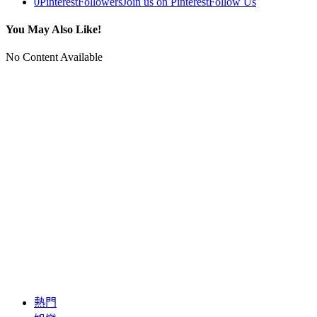
0
Pinterest
Followers
Join us on Pinterest
Follow Us
You May Also Like!
No Content Available
熱門