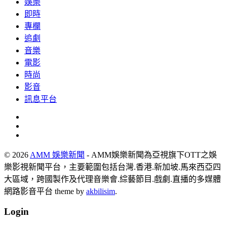
娛樂
即時
專欄
追劇
音樂
電影
時尚
影音
訊息平台
© 2026
AMM 娛樂新聞
- AMM娛樂新聞為亞視旗下OTT之娛
樂影視新聞平台，主要範圍包括台灣.香港.新加坡.馬來西亞四
大區域，跨國製作及代理音樂會.綜藝節目.戲劇.直播的多媒體
網路影音平台 theme by
akbilisim
.
Login