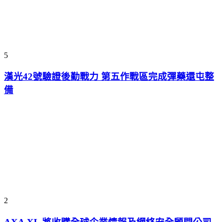
5
漢光42號驗證後勤戰力 第五作戰區完成彈藥還屯整
備
2